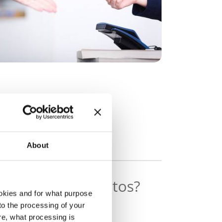
About
protección de datos?
okies and for what purpose
 to the processing of your
re, what processing is