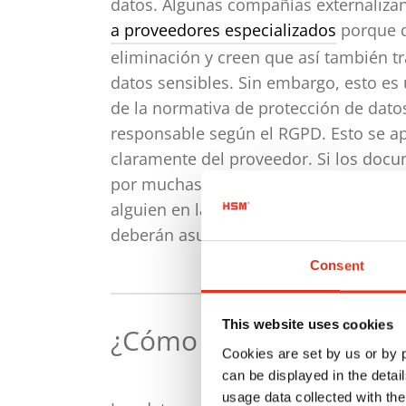
datos. Algunas compañías externaliza
a proveedores especializados
porque qu
eliminación y creen que así también tr
datos sensibles. Sin embargo, esto es
de la normativa de protección de dato
responsable según el RGPD. Esto se apl
claramente del proveedor. Si los doc
por muchas etapas antes de su destru
alguien en la cadena acceda a ellos si
deberán asumirlas únicamente la empr
Consent
This website uses cookies
¿Cómo se eliminan los
Cookies are set by us or by
can be displayed in the detai
usage data collected with the