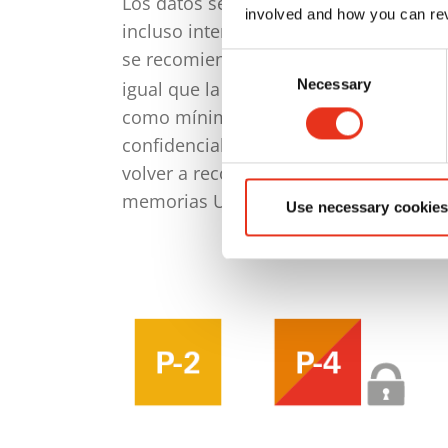
Los datos sensibles que ya no se nece
involved and how you can rev
incluso internas, tengan acceso a ello
se recomienda disponer de una
destr
Consent
Necessary
Selection
igual que la dirección, deberían conta
como mínimo con el nivel de segurida
confidenciales y también personales. E
volver a reconstruirlo. Según el equi
memorias USB.
Use necessary cookies