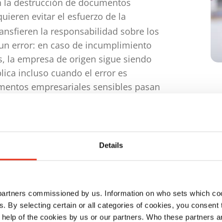
n la destrucción de documentos
ieren evitar el esfuerzo de la
ansfieren la responsabilidad sobre los
 un error: en caso de incumplimiento
s, la empresa de origen sigue siendo
ica incluso cuando el error es
umentos empresariales sensibles pasan
cción, aumenta el riesgo de que
n autorización. Las consecuencias
esa de origen.
Details
 documentos cumpliendo con la 
 partners commissioned by us. Information on who sets which co
ls. By selecting certain or all categories of cookies, you consent
 help of the cookies by us or our partners. Who these partners a