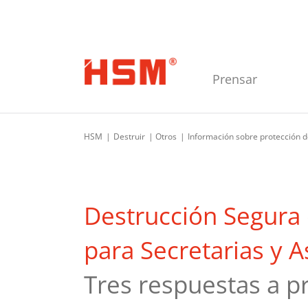
Saltar a la navegación principal
Saltar al contenido principal
Saltar al pie de página
Prensar
HSM
Destruir
Otros
Información sobre protección d
Destrucción Segur
para Secretarias y A
Tres respuestas a p