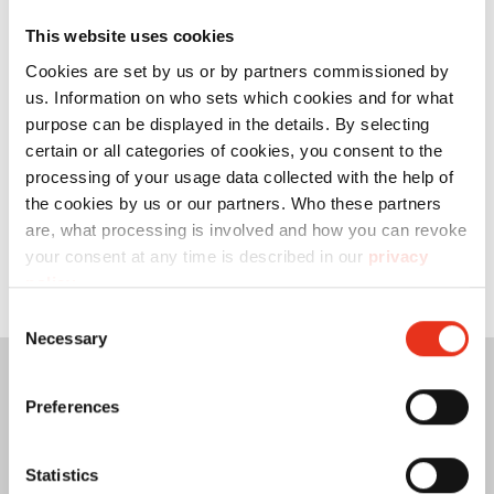
This website uses cookies
Cookies are set by us or by partners commissioned by
us. Information on who sets which cookies and for what
Acepto la
política de privacidad
.*
purpose can be displayed in the details. By selecting
certain or all categories of cookies, you consent to the
processing of your usage data collected with the help of
the cookies by us or our partners. Who these partners
Friendly Captcha
are, what processing is involved and how you can revoke
your consent at any time is described in our
privacy
Suscríbete al boletín
policy
.
Consent
Necessary
Selection
Preferences
Statistics