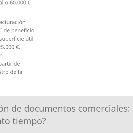
al o 60.000 €
facturación
€ de beneficio
uperficie útil
5.000 €,
r
artir de
stro de la
ión de documentos comerciales:
nto tiempo?