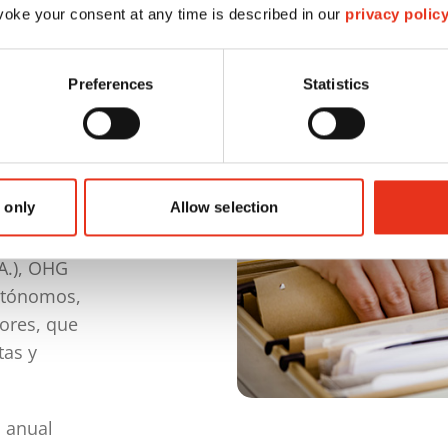
 a
oke your consent at any time is described in our
privacy polic
ón?
Preferences
Statistics
tañe
as obligadas
presentar un
 only
Allow selection
ignifica,
ercantiles,
A.), OHG
autónomos,
tores, que
tas y
 anual