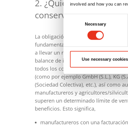
2. ¿Quién está obligado
involved and how you can rev
conservar la informaci
Consent
Necessary
Selection
La obligación legal de conservación a
fundamentalmente a todas las person
a llevar un registro de contabilidad o 
Use necessary cookies
balance de ingresos y superávit. Esto s
todos los comerciantes y sociedades m
(como por ejemplo GmbH (S.L.), KG (S.
(Sociedad Colectiva), etc.), así como 
manufactureros y agricultores/silvicul
superen un determinado límite de ven
beneficios. Esto significa,
manufactureros con una facturación