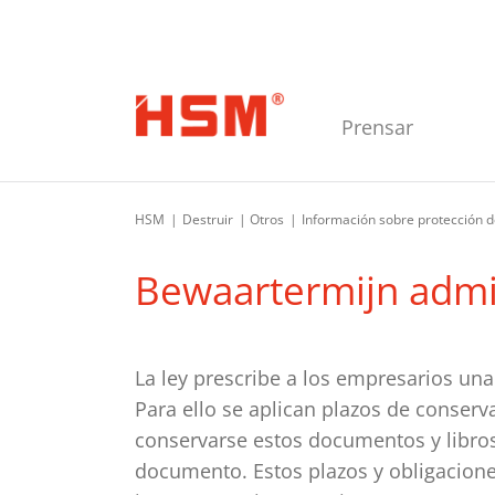
Saltar a la navegación principal
Saltar al contenido principal
Saltar al pie de página
Prensar
HSM
Destruir
Otros
Información sobre protección d
Bewaartermijn admi
La ley prescribe a los empresarios un
Para ello se aplican plazos de conserv
conservarse estos documentos y libros.
documento. Estos plazos y obligacione