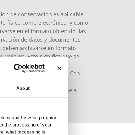
ión de conservación es aplicable
to físico como electrónico, y como
varse en el formato obtenido, las
ervación de datos y documentos
s deben archivarse en formato
 revisión. Esto significa que se
riabilidad y trazabilidad de
e el plazo de conservación. Con
umentación ante posibles
About
, los datos deben facilitarse a
 legible.
okies and for what purpose
 to the processing of your
re, what processing is