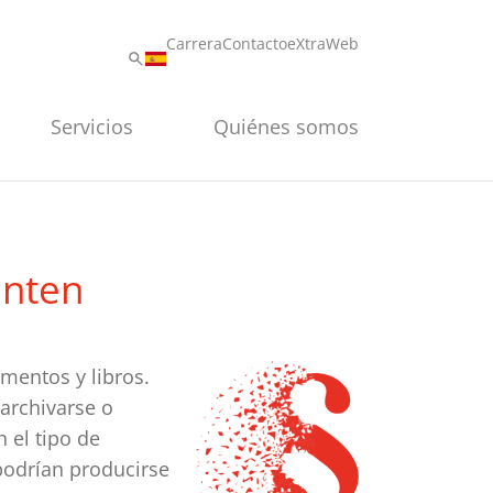
Carrera
Contacto
eXtraWeb
Servicios
Quiénes somos
enten
mentos y libros.
 archivarse o
 el tipo de
podrían producirse