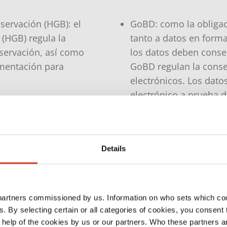
servación (HGB): el
GoBD: como la obligac
 (HGB) regula la
tanto a datos en forma
nservación, así como
los datos deben conser
mentación para
GoBD regulan la cons
electrónicos. Los dato
electrónico a prueba de
ación (AO): el
debe garantizar la inva
ular el artículo 147
modificaciones durant
 la conservación de
ello se protege la doc
Details
falsificaciones. Además
hacienda en un formato
 partners commissioned by us. Information on who sets which co
ls. By selecting certain or all categories of cookies, you consent
 help of the cookies by us or our partners. Who these partners a