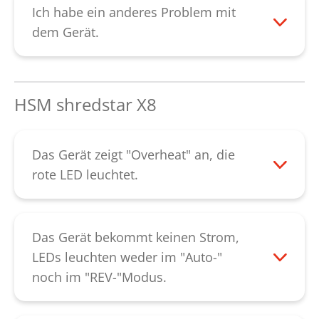
kontaktieren Sie bitte unseren
Ich habe ein anderes Problem mit
Kundendienst
.
dem Gerät.
Bitte kontaktieren Sie unseren
Kundendienst
.
HSM shredstar X8
Das Gerät zeigt "Overheat" an, die
rote LED leuchtet.
Der Motor des Aktenvernichters ist
überhitzt. Bitte lassen Sie das Gerät für ca.
60 Minuten abkühlen. Sobald die rote LED
Das Gerät bekommt keinen Strom,
erlischt können Sie das Gerät wieder in
LEDs leuchten weder im "Auto-"
Betrieb nehmen. Lässt sich die Störung
noch im "REV-"Modus.
dadurch nicht beheben, kontaktieren Sie
Bitte prüfen Sie, ob das Oberteil korrekt
bitte unseren
Kundendienst
.
aufsitzt. Beim Aufsetzen ist ein "Klicken"