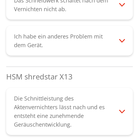
Das Schneidwerk schaltet nach dem
unseren
Kundendienst
.
Kundendienst
.
Vernichten nicht ab.
Die Lichtschranke ist unterbrochen. Sie
kann mit Druckluft gereinigt werden. Bitte
beachten Sie, dass Sie den Sender sowie
Ich habe ein anderes Problem mit
den Empfänger reinigen sollten. Falls sich
dem Gerät.
die Störung nicht beheben lässt,
Bitte kontaktieren Sie unseren
kontaktieren Sie bitte unseren
Kundendienst
.
Kundendienst
.
HSM shredstar X13
Die Schnittleistung des
Aktenvernichters lässt nach und es
entsteht eine zunehmende
Geräuschentwicklung.
Bei nachlassender Schnittleistung,