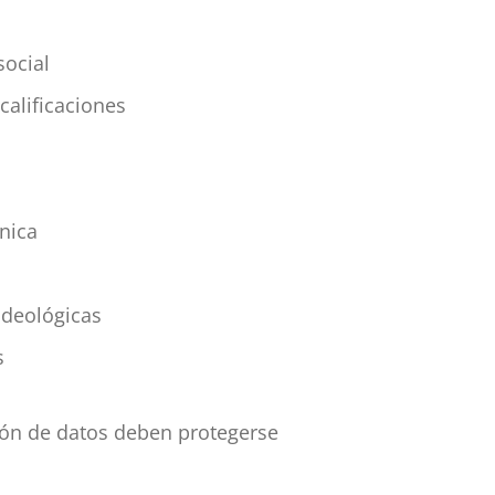
social
calificaciones
tnica
ideológicas
s
ión de datos deben protegerse