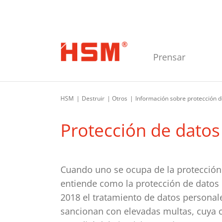
Saltar a la navegación principal
Saltar al contenido principal
Saltar al pie de página
Prensar
HSM
Destruir
Otros
Información sobre protección d
Protección de datos
Cuando uno se ocupa de la protección 
entiende como la protección de datos
2018 el tratamiento de datos personal
sancionan con elevadas multas, cuya 