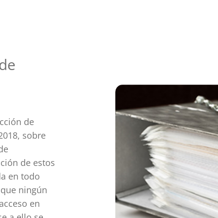
 de
cción de
2018, sobre
de
cción de estos
da en todo
 que ningún
 acceso en
e a ello se