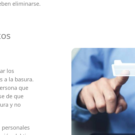
eben eliminarse.
tos
ar los
s a la basura.
persona que
se de que
ura y no
s personales