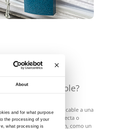
About
rsona identificable?
atos, se considera identificable a una
okies and for what purpose
r identificada de forma directa o
 to the processing of your
gnación a una identificación, como un
re, what processing is