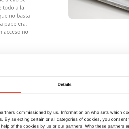
e todo a la
 que no basta
la papelera,
un acceso no
Details
¿Cuándo resulta una pe
Según el reglamento de protección de d
 partners commissioned by us. Information on who sets which co
persona natural, cuando esta puede se
ls. By selecting certain or all categories of cookies, you consent
indirecta, especialmente mediante asi
 help of the cookies by us or our partners. Who these partners a