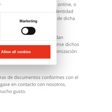
lidades, una identificación online, o
y
.
s, que son expresión de la identidad
 económica, cultural o social de dicha
Marketing
ersonas no autorizadas puedan
e los datos y deben protegerse dichos
 5 del RGPD regula la seudonimización
Allow all cookies
oras de documentos conformes con el
ngase en contacto con nosotros.
mucho gusto.