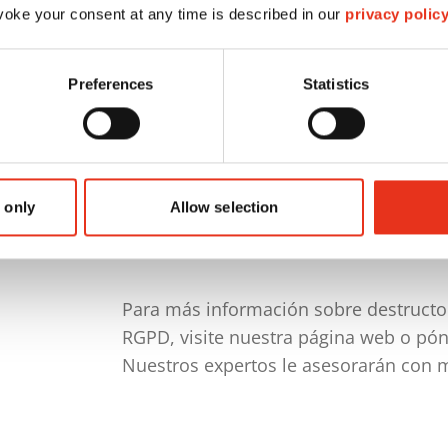
oke your consent at any time is described in our
nombre, un número identificativo, loca
privacy polic
una o varias características especiale
física, fisiológica, genética, psíquica,
Preferences
Statistics
persona natural.
Debe evitarse la posibilidad de que p
identificar a una persona en función d
datos sensibles. El artículo 4 párrafo
 only
Allow selection
de los datos.
Para más información sobre destruct
RGPD, visite nuestra página web o pó
Nuestros expertos le asesorarán con 