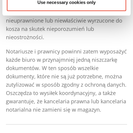
Use necessary cookies only
osób ma do nich dostęp, tym większe ryzyko, że
zostaną one przejrzane przez osoby
nieuprawnione lub niewłaściwie wyrzucone do
kosza na skutek nieporozumień lub
nieostrożności.
Notariusze i prawnicy powinni zatem wyposażyć
każde biuro w przynajmniej jedną niszczarkę
dokumentów. W ten sposób wszelkie
dokumenty, które nie są już potrzebne, można
zutylizować w sposób zgodny z ochroną danych.
Oszczędza to wysiłek koordynacyjny, a także
gwarantuje, że kancelaria prawna lub kancelaria
notarialna nie zamieni się w magazyn.