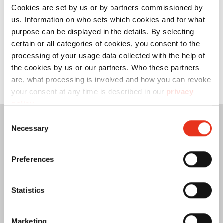
Cookies are set by us or by partners commissioned by
us. Information on who sets which cookies and for what
purpose can be displayed in the details. By selecting
certain or all categories of cookies, you consent to the
Friendly Captcha
processing of your usage data collected with the help of
the cookies by us or our partners. Who these partners
Zapisz się do newslettera
are, what processing is involved and how you can revoke
your consent at any time is described in our
privacy
policy
.
Consent
Necessary
Selection
Preferences
Statistics
Marketing