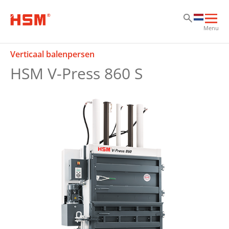
Sk
Sk
Sk
Hoo
Menu
ope
Verticaal balenpersen
HSM V-Press 860 S