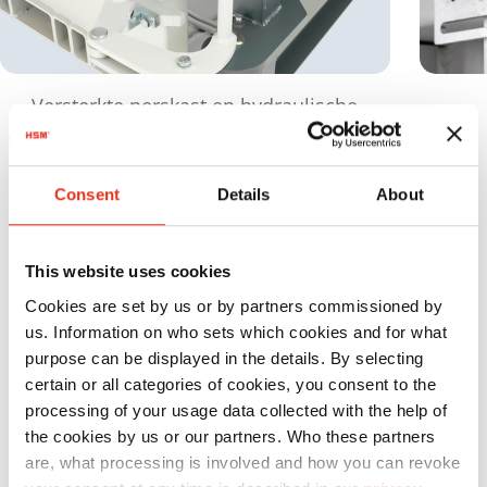
Versterkte perskast en hydraulische
deurvergrendeling - Comfortabel openen
en sluiten, zonder moeite of kracht
handmatig te bedienen
Consent
Details
About
This website uses cookies
Specificaties
Cookies are set by us or by partners commissioned by
us. Information on who sets which cookies and for what
purpose can be displayed in the details. By selecting
certain or all categories of cookies, you consent to the
processing of your usage data collected with the help of
Ma
the cookies by us or our partners. Who these partners
Productnr.:
Perskracht:
Ba
are, what processing is involved and how you can revoke