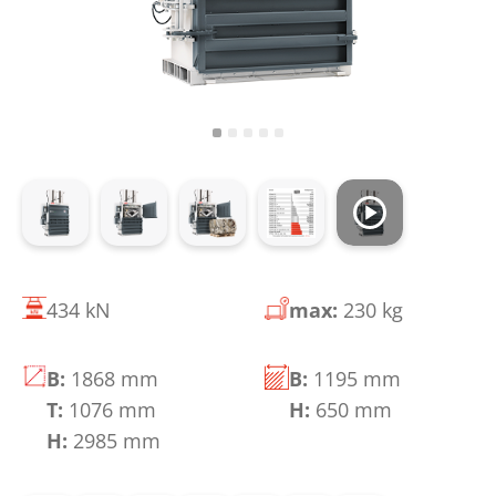
434 kN
max:
230 kg
B:
1868 mm
B:
1195 mm
T:
1076 mm
H:
650 mm
H:
2985 mm