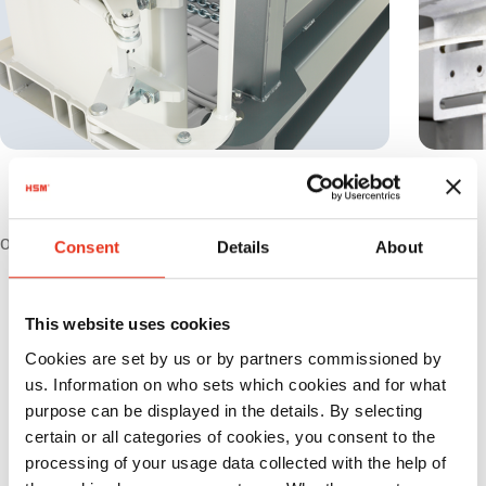
Усиленная конструкция пресс-камеры и
гидравлический замок - Удобное
открытие/закрытие, при использовании не
Consent
Details
About
нужно затрачивать физическую силу
This website uses cookies
Спецификации
Cookies are set by us or by partners commissioned by
us. Information on who sets which cookies and for what
purpose can be displayed in the details. By selecting
certain or all categories of cookies, you consent to the
processing of your usage data collected with the help of
Мак