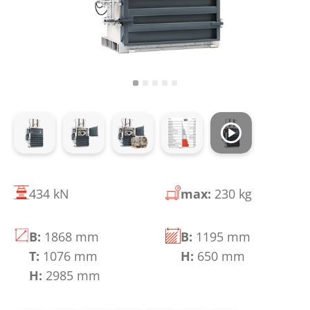
434 kN
max:
230 kg
B:
1868 mm
B:
1195 mm
T:
1076 mm
H:
650 mm
H:
2985 mm