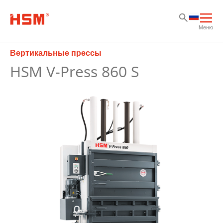
Sk
Sk
Sk
Отк
Меню
осн
нав
Вертикальные прессы
HSM V-Press 860 S