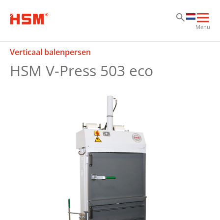
Sk
Sk
Sk
Hoo
Menu
ope
Verticaal balenpersen
HSM V-Press 503 eco