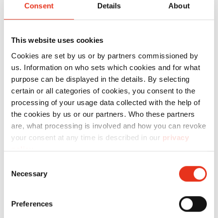
Productnr.:
Perskracht:
Ba
Consent
Details
About
HSM V-
6201111
- kN
40
Press 60
This website uses cookies
Cookies are set by us or by partners commissioned by
us. Information on who sets which cookies and for what
purpose can be displayed in the details. By selecting
certain or all categories of cookies, you consent to the
processing of your usage data collected with the help of
the cookies by us or our partners. Who these partners
are, what processing is involved and how you can revoke
your consent at any time is described in our
privacy
HSM V-
6154104
30 kN
50
policy
.
Press 503
Consent
eco
Necessary
Selection
Preferences