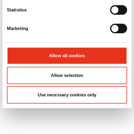
Statistics
Marketing
HSM V-
6151251
40 kN
60
Press 504
Allow all cookies
Allow selection
Use necessary cookies only