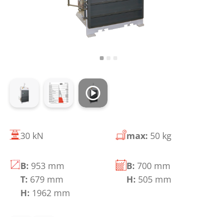
30 kN
max:
50 kg
B:
953 mm
B:
700 mm
T:
679 mm
H:
505 mm
H:
1962 mm