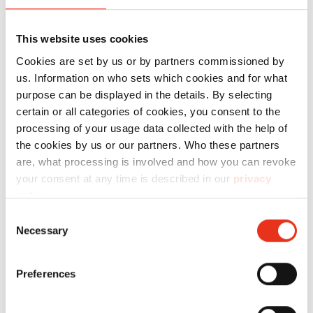
HSM V-
6201111
- kN
40
Press 60
This website uses cookies
Cookies are set by us or by partners commissioned by
us. Information on who sets which cookies and for what
purpose can be displayed in the details. By selecting
certain or all categories of cookies, you consent to the
processing of your usage data collected with the help of
the cookies by us or our partners. Who these partners
are, what processing is involved and how you can revoke
your consent at any time is described in our
privacy
HSM V-
6154104
30 kN
50
policy
.
Press 503
Consent
eco
Necessary
Selection
Preferences