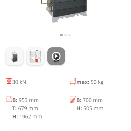
30 kN
max:
50 kg
B:
953 mm
B:
700 mm
T:
679 mm
H:
505 mm
H:
1962 mm