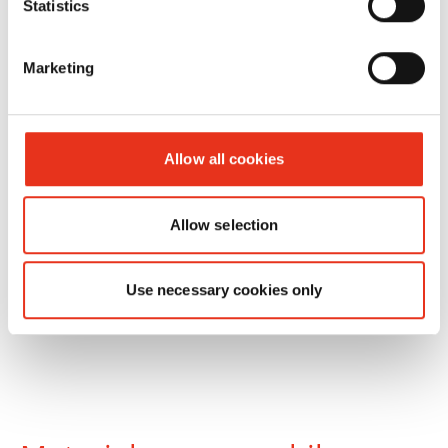
Statistics
Marketing
HSM V-
6151251
40 kN
60
Press 504
Allow all cookies
Allow selection
Use necessary cookies only