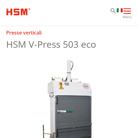
Sk
Sk
Sk
Apri
Menu
la
nav
Presse verticali
prin
HSM V-Press 503 eco