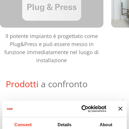
Il potente impianto è progettato come
Plug&Press e può essere messo in
funzione immediatamente nel luogo di
installazione
Prodotti
a confronto
Pe
ma
Numero
Forza di
de
Ordine:
compressione:
bal
Consent
Details
About