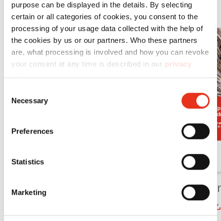
purpose can be displayed in the details. By selecting
certain or all categories of cookies, you consent to the
processing of your usage data collected with the help of
the cookies by us or our partners. Who these partners
are, what processing is involved and how you can revoke
your consent at any time is described in our
privacy
policy
.
Consent
Necessary
Selection
Preferences
Statistics
HSM Pr
Marketing
HSM ProfiPack
flyer
productoverzicht