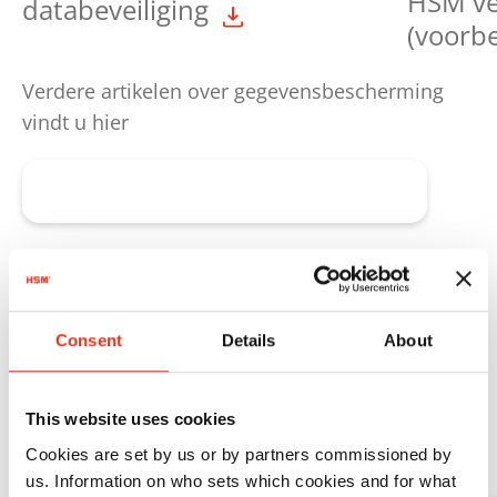
HSM ve
databeveiliging
(voorb
Verdere artikelen over gegevensbescherming
vindt u hier
Alles over gegevensbescherming
3. HSM ProfiPack
Consent
Details
About
Productinformatie & verkoopondersteuning
This website uses cookies
De belangrijkste documenten voor advies,
Cookies are set by us or by partners commissioned by
verkoop en toepassing van HSM ProfiPack
us. Information on who sets which cookies and for what