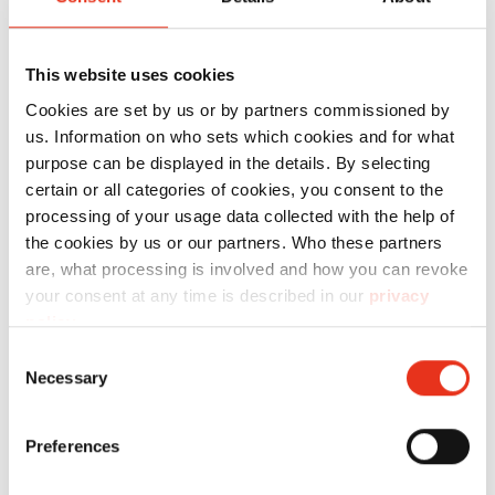
destructeurs de documents adaptés. Règle
générale : un destructeur par bureau et un autre
central pour le service des
cartes
This website uses cookies
d’identité/passeports.
Cookies are set by us or by partners commissioned by
us. Information on who sets which cookies and for what
purpose can be displayed in the details. By selecting
3. Avec quoi : Appareils conformes
certain or all categories of cookies, you consent to the
au RGPD pour la destruction des
processing of your usage data collected with the help of
the cookies by us or our partners. Who these partners
documents dans l’administration
are, what processing is involved and how you can revoke
your consent at any time is described in our
privacy
Les destructeurs de documents pour les
policy
.
administrations municipales ou
Consent
Necessary
départementales doivent avoir un niveau de
Selection
sécurité P-5 ou supérieur selon la
norme DIN 66399 ou ISO/IEC 21964
et être
Preferences
capables de détruire les documents d’identité