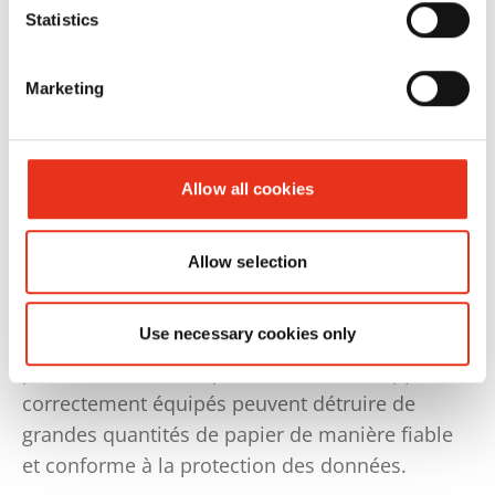
conformément à la norme DIN, en plus du
Statistics
papier.
Marketing
Pour la destruction des passeports, la nouvelle
réglementation sur la gestion des passeports
(PassVwV) impose l’utilisation d’un destructeur
Allow all cookies
avec un
niveau de sécurité E-4 / P-5
afin de
garantir la destruction sécurisée de la puce
personnalisée.
Allow selection
Lors du choix des destructeurs de documents
Use necessary cookies only
pour l’administration, il convient également de
prêter attention à la performance : les appareils
correctement équipés peuvent détruire de
grandes quantités de papier de manière fiable
et conforme à la protection des données.