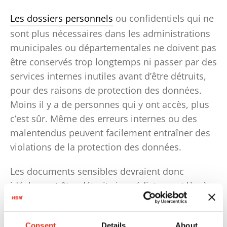
Les dossiers personnels
ou confidentiels qui ne
sont plus nécessaires dans les administrations
municipales ou départementales ne doivent pas
être conservés trop longtemps ni passer par des
services internes inutiles avant d’être détruits,
pour des raisons de protection des données.
Moins il y a de personnes qui y ont accès, plus
c’est sûr. Même des erreurs internes ou des
malentendus peuvent facilement entraîner des
violations de la protection des données.
Les documents sensibles devraient donc
idéalement être détruits immédiatement là où
ils sont générés. Pour cela, l’administration doit
être équipée d’un nombre suffisant de
Consent
Details
About