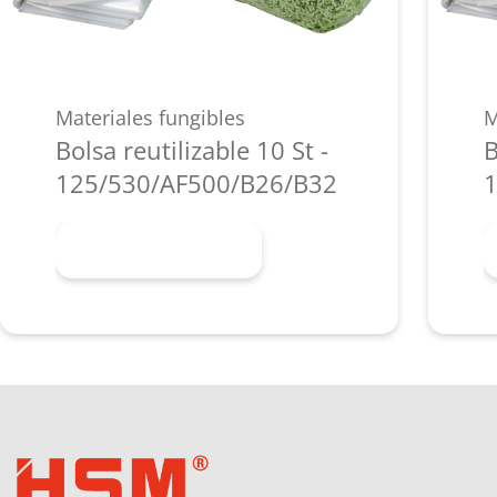
Materiales fungibles
M
Bolsa reutilizable 10 St -
B
125/530/AF500/B26/B32
1
Más información