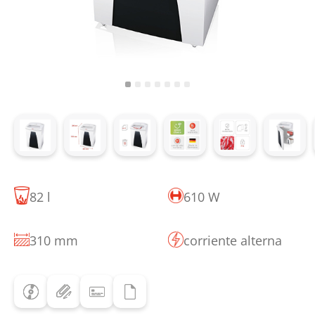
82 l
610 W
310 mm
corriente alterna