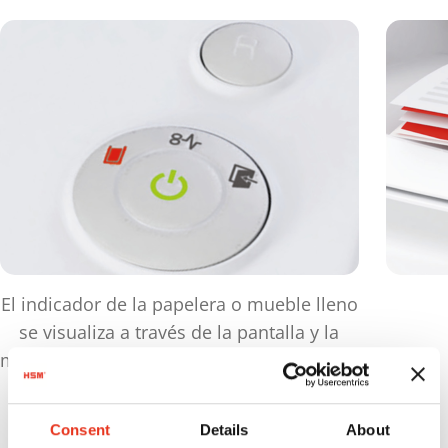
El indicador de la papelera o mueble lleno
se visualiza a través de la pantalla y la
máquina se desconecta automáticamente.
Consent
Details
About
Productos
en comparación