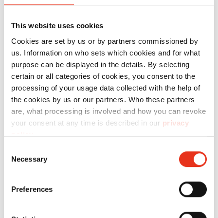
This website uses cookies
Cookies are set by us or by partners commissioned by
us. Information on who sets which cookies and for what
purpose can be displayed in the details. By selecting
N.º
certain or all categories of cookies, you consent to the
processing of your usage data collected with the help of
artículo:
EAN:
c
the cookies by us or our partners. Who these partners
HSM
1821111
4026631025102
are, what processing is involved and how you can revoke
your consent at any time is described in our
privacy
SECURIO
policy
.
t
B32 - 5,8
Consent
mm
Necessary
Selection
Preferences