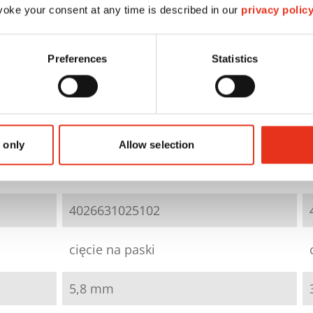
oke your consent at any time is described in our
privacy polic
Preferences
Statistics
HSM SECURIO B32 - 5,8
mm
 only
Allow selection
1821111
4026631025102
cięcie na paski
5,8 mm