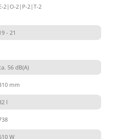
E-2|O-2|P-2|T-2
19 - 21
-
ca. 56 dB(A)
310 mm
82 l
738
610 W