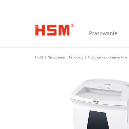
Skip to main navigation
Skip to main content
Skip to footer
Prasowanie
HSM
Niszczenie
Produkty
Niszczarka dokumentów