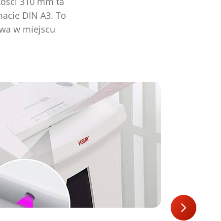
kości 310 mm ta
acie DIN A3. To
owa w miejscu