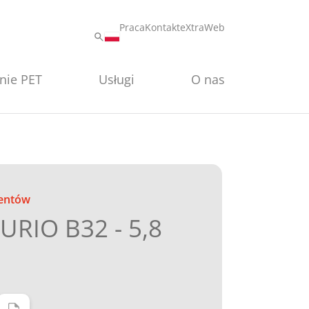
Praca
Kontakt
eXtraWeb
nie PET
Usługi
O nas
entów
RIO B32 - 5,8