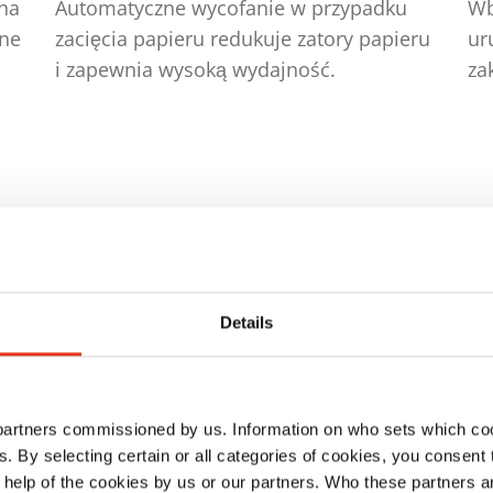
na
Automatyczne wycofanie w przypadku
Wb
zne
zacięcia papieru redukuje zatory papieru
ur
i zapewnia wysoką wydajność.
za
Details
niu
 partners commissioned by us. Information on who sets which co
ls. By selecting certain or all categories of cookies, you consent
 help of the cookies by us or our partners. Who these partners a