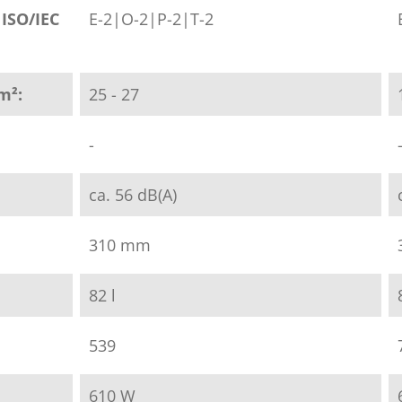
 ISO/IEC
E-2|O-2|P-2|T-2
m²:
25 - 27
-
ca. 56 dB(A)
310 mm
82 l
539
610 W