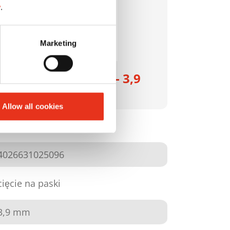
y
.
Marketing
HSM SECURIO B32 - 3,9
mm
Allow all cookies
1820111
4026631025096
cięcie na paski
3,9 mm