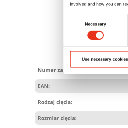
involved and how you can rev
Consent
Necessary
Selection
Use necessary cookies
Atrybuty
produktu
Numer zamówienia:
EAN:
Rodzaj cięcia:
Rozmiar cięcia: