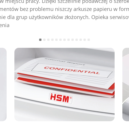
w miejscu pracy. Dzięki szczelinie podawczej o szero
mentów bez problemu niszczy arkusze papieru w form
nie dla grup użytkowników złożonych. Opieka serwis
zenia