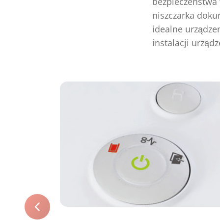
bezpieczeństwa 
niszczarka doku
idealne urządze
instalacji urząd