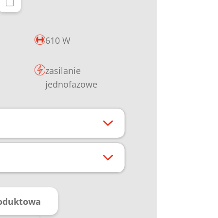
610 W
zasilanie
jednofazowe
roduktowa