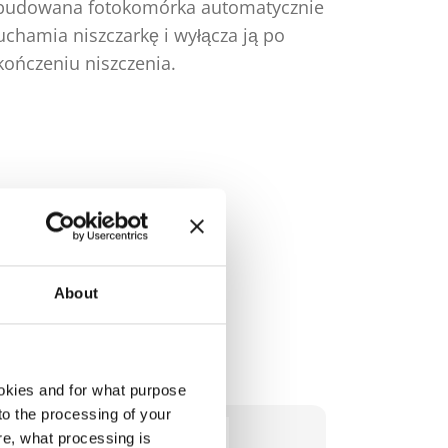
udowana fotokomórka automatycznie
Obsługa jes
uchamia niszczarkę i wyłącza ją po
uruchamia 
kończeniu niszczenia.
podaniu pap
automatycz
niszczenia.
About
okies and for what purpose
 to the processing of your
re, what processing is