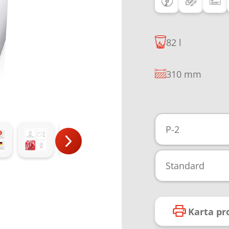
82 l
310 mm
P-2
Standard
Karta p