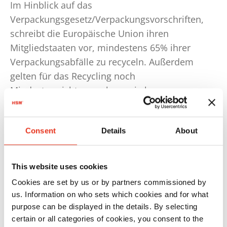
Im Hinblick auf das
Verpackungsgesetz/Verpackungsvorschriften,
schreibt die Europäische Union ihren
Mitgliedstaaten vor, mindestens 65% ihrer
Verpackungsabfälle zu recyceln. Außerdem
gelten für das Recycling noch
Mindestgewichtsvorgaben, wie bspw.:
50 Gewichtsprozent bei Kunststoffen
Consent
Details
About
75 Gewichtsprozent bei Papier und Karton
Das bedeutet, dass mindestens 50
This website uses cookies
Gewichtsprozent von Kunststoffabfällen recycelt
Cookies are set by us or by partners commissioned by
werden müssen.
us. Information on who sets which cookies and for what
purpose can be displayed in the details. By selecting
Bis 2030 erhöht sich diese Quote auf 70%. Diese
certain or all categories of cookies, you consent to the
Vorgaben müssen von den Ländern umgesetzt