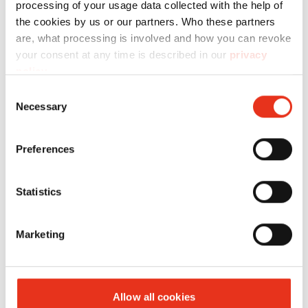
processing of your usage data collected with the help of
und eingehalten werden.
the cookies by us or our partners. Who these partners
are, what processing is involved and how you can revoke
Das deutsche Verpackungsgesetz bspw. ist hier
your consent at any time is described in our
privacy
noch strenger und schreibt vor, dass schon im
policy
.
Jahr 2022 mindestens 63% der Kunststoff- und
Consent
85% der Papierverpackungsabfälle recycelt
Necessary
Selection
werden müssen.
Preferences
Statistics
Marketing
Allow all cookies