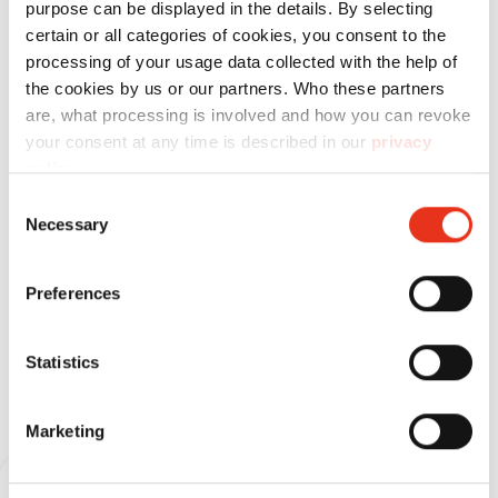
purpose can be displayed in the details. By selecting
x 30 mm
certain or all categories of cookies, you consent to the
processing of your usage data collected with the help of
the cookies by us or our partners. Who these partners
are, what processing is involved and how you can revoke
your consent at any time is described in our
privacy
policy
.
Consent
Necessary
Selection
Preferences
Расходные материалы
Statistics
Marketing