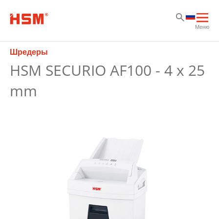
Sk
Sk
Sk
Отк
Меню
осн
нав
Шредеры
HSM SECURIO AF100 - 4 x 25
mm