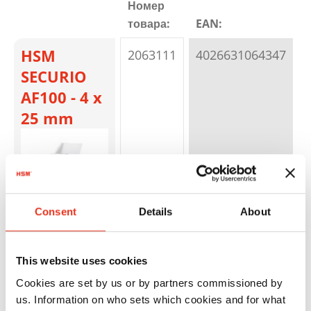
Номер
товара:
EAN:
HSM
2063111
4026631064347
SECURIO
AF100 - 4 x
25 mm
Consent
Details
About
HSM
2083111
4026631050609
This website uses cookies
SECURIO
Cookies are set by us or by partners commissioned by
AF150 - 4,5
us. Information on who sets which cookies and for what