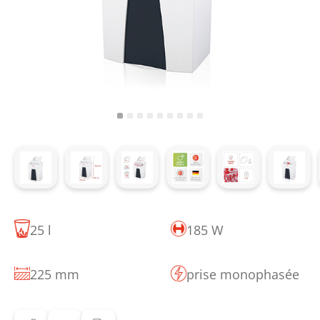
25 l
185 W
225 mm
prise monophasée