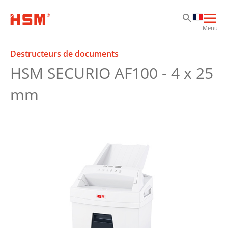
Sk
Sk
Sk
Ouvr
Menu
la
navi
Destructeurs de documents
prin
HSM SECURIO AF100 - 4 x 25
mm