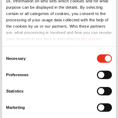
us. Information on who sets which cookies and for what
AF150 - 4,5
purpose can be displayed in the details. By selecting
x 30 mm
certain or all categories of cookies, you consent to the
processing of your usage data collected with the help of
the cookies by us or our partners. Who these partners
are, what processing is involved and how you can revoke
your consent at any time is described in our
privacy
policy
.
Consent
Necessary
Selection
Preferences
Statistics
Consommables
Marketing