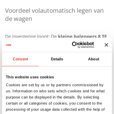
Voordeel volautomatisch legen van
de wagen
De investering loont: De
kleine balenpers 8 TE
zal reeds na 0,6 jaar afgeschreven zijn. Bij de
HSM
V-Press 860 TimeSave
zal het in verband
met de hogere aanschaf- fingswaarde langer
Consent
Details
About
duren, maar hier geldt vooral het
besparingspotentieel, dat voor ANSMANN AG
This website uses cookies
bepalend is. Door de automatische vulling
Cookies are set by us or by partners commissioned by
verlopen de interne processen nog efficiënter
us. Information on who sets which cookies and for what
en omdat ook nog het vaak openen van de
purpose can be displayed in the details. By selecting
roldeuren tot het aanleveren van kartonafval
certain or all categories of cookies, you consent to the
vervalt, is het verlies van energie ook daar sterk
processing of your usage data collected with the help of