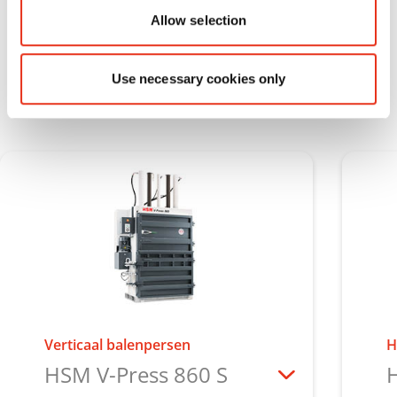
toekomstig recycling van haar residuen.
Allow selection
02/2023
Use necessary cookies only
Verticaal balenpersen
H
HSM V-Press 860 S