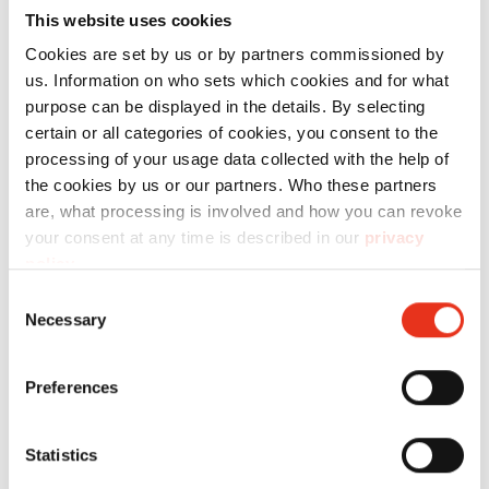
HSM
1042121
4026631057714
This website uses cookies
shredstar
Cookies are set by us or by partners commissioned by
S10 - 6
us. Information on who sets which cookies and for what
mm+ apart
purpose can be displayed in the details. By selecting
certain or all categories of cookies, you consent to the
CD-
processing of your usage data collected with the help of
snijwerk
the cookies by us or our partners. Who these partners
are, what processing is involved and how you can revoke
your consent at any time is described in our
privacy
policy
.
Consent
Necessary
Selection
Preferences
HSM
1043121
4026631057721
shredstar
Statistics
X5 - 4,5 x