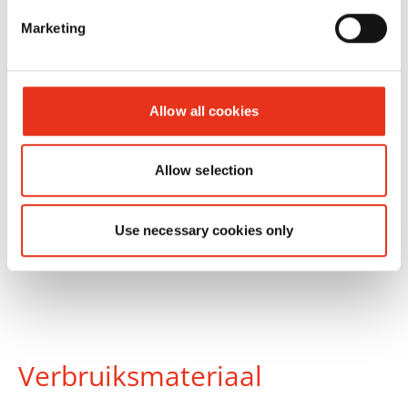
30 mm +
Marketing
apart CD-
snijwerk
Allow all cookies
Allow selection
Use necessary cookies only
Verbruiksmateriaal