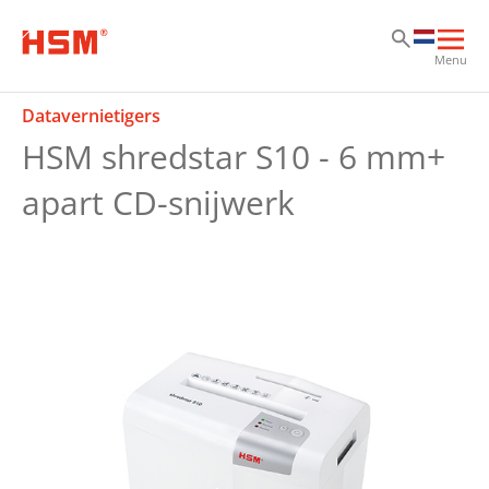
Sk
Sk
Sk
Hoo
Menu
ope
Datavernietigers
HSM shredstar S10 - 6 mm+
apart CD-snijwerk