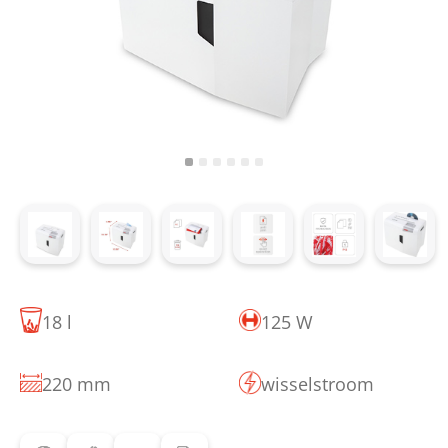
18 l
125 W
220 mm
wisselstroom