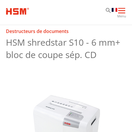
Sk
Sk
Sk
Ouvr
Menu
la
navi
Destructeurs de documents
prin
HSM shredstar S10 - 6 mm+
bloc de coupe sép. CD