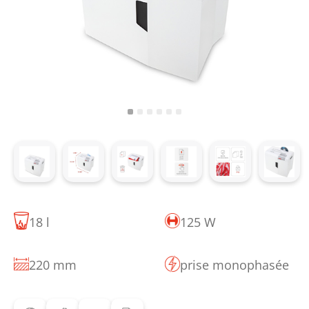
18 l
125 W
220 mm
prise monophasée