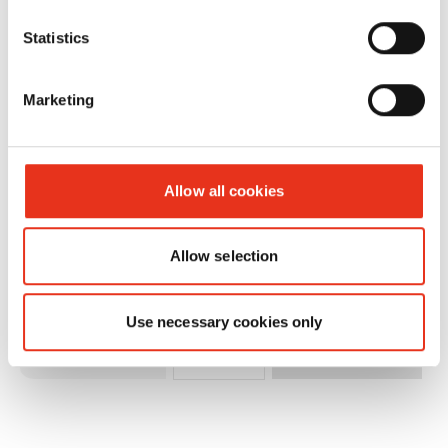
HSM
1043121
4026631057721
Statistics
shredstar
X5 - 4,5 x
Marketing
30 mm +
bloc de
coupe sép.
Allow all cookies
CD
Allow selection
Use necessary cookies only