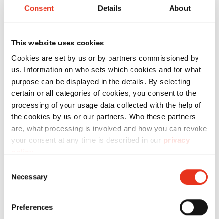
Consent
Details
About
Réf.
d'article:
EAN:
This website uses cookies
HSM
1042121
4026631057714
Cookies are set by us or by partners commissioned by
shredstar
us. Information on who sets which cookies and for what
purpose can be displayed in the details. By selecting
S10 - 6
certain or all categories of cookies, you consent to the
mm+ bloc
processing of your usage data collected with the help of
de coupe
the cookies by us or our partners. Who these partners
sép. CD
are, what processing is involved and how you can revoke
your consent at any time is described in our
privacy
policy
.
Consent
Necessary
Selection
Preferences