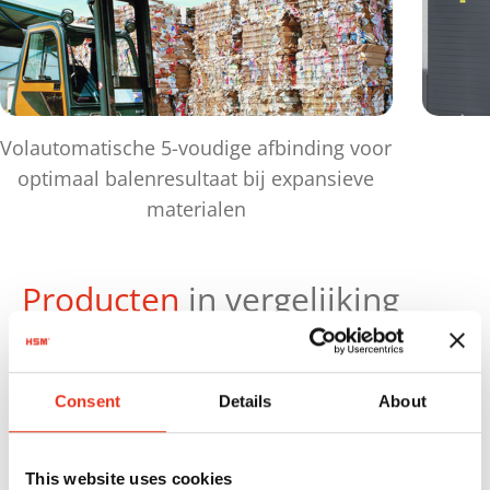
Volautomatische 5-voudige afbinding voor
optimaal balenresultaat bij expansieve
materialen
Producten
in vergelijking
Ma
Productnr.:
Perskracht:
Ba
Consent
Details
About
HSM VK
6442007
720 kN
47
6015
This website uses cookies