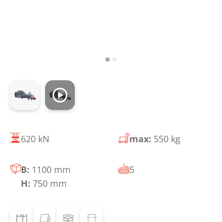
620 kN
max:
550 kg
B:
1100 mm
5
H:
750 mm