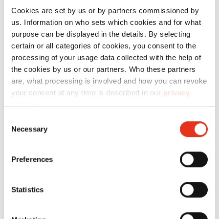
Cookies are set by us or by partners commissioned by
us. Information on who sets which cookies and for what
purpose can be displayed in the details. By selecting
certain or all categories of cookies, you consent to the
processing of your usage data collected with the help of
the cookies by us or our partners. Who these partners
are, what processing is involved and how you can revoke
HSM VK
6443000
620 kN
55
your consent at any time is described in our
privacy
policy
.
6215
Consent
Necessary
Selection
Preferences
Statistics
HSM VK
6445003
720 kN
62