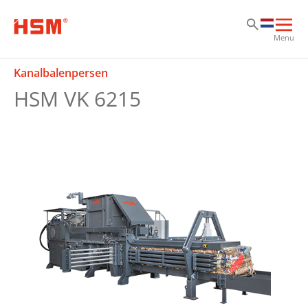
Sk
Sk
Sk
Hoo
Menu
ope
Kanalbalenpersen
HSM VK 6215