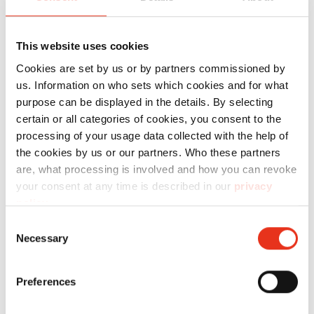
N.º
Fuerza de
de la
artículo:
prensado:
bala:
This website uses cookies
HSM VK
6442007
720 kN
470
Cookies are set by us or by partners commissioned by
6015
kg
us. Information on who sets which cookies and for what
purpose can be displayed in the details. By selecting
certain or all categories of cookies, you consent to the
processing of your usage data collected with the help of
the cookies by us or our partners. Who these partners
are, what processing is involved and how you can revoke
your consent at any time is described in our
privacy
policy
.
HSM VK
6443000
620 kN
550
Consent
6215
kg
Necessary
Selection
Preferences