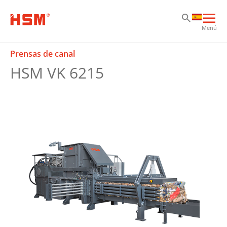
Sk
Sk
Sk
Abri
Menú
nav
prin
Prensas de canal
HSM VK 6215