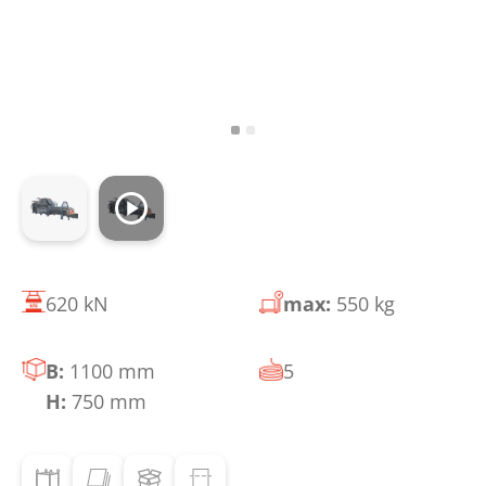
620 kN
max:
550 kg
B:
1100 mm
5
H:
750 mm