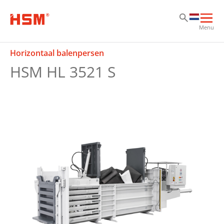
Sk
Sk
Sk
Hoo
Menu
ope
Horizontaal balenpersen
HSM HL 3521 S