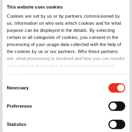
This website uses cookies
Prodotti
a confronto
Cookies are set by us or by partners commissioned by
us. Information on who sets which cookies and for what
purpose can be displayed in the details. By selecting
Potenzialità
certain or all categories of cookies, you consent to the
produttiva
processing of your usage data collected with the help of
all‘ora
the cookies by us or our partners. Who these partners
Numero
bottiglie in
Larg
are, what processing is involved and how you can revoke
Ordine:
PET (1litri):
di la
your consent at any time is described in our
privacy
policy
.
HSM
1692141
2000
490
Consent
Crusher
Necessary
Selection
1049 SA
Preferences
Statistics