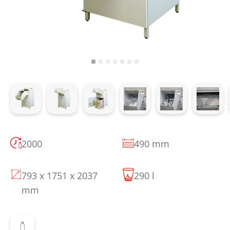
2000
490 mm
793 x 1751 x 2037
290 l
mm