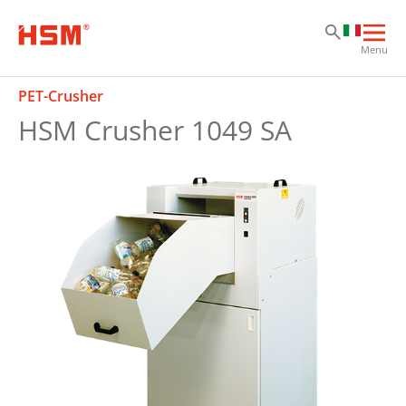
Sk
Sk
Sk
Apri
Menu
la
nav
PET-Crusher
prin
HSM Crusher 1049 SA