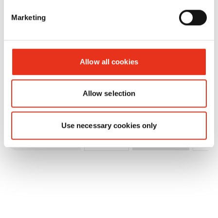
Marketing
HSM
1697124
2400
490
Crusher
Allow all cookies
1049 SA
Allow selection
Use necessary cookies only