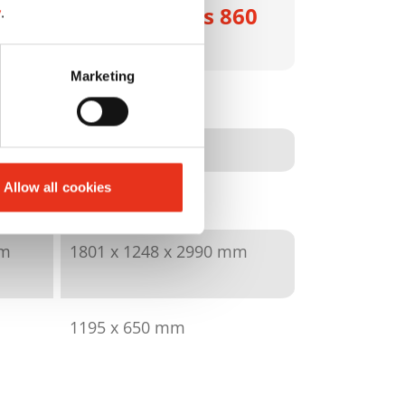
60
HSM V-Press 860
y
.
max
Marketing
6048314
594 kN
Allow all cookies
480 kg
mm
1801 x 1248 x 2990 mm
1195 x 650 mm