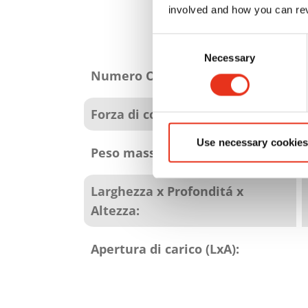
involved and how you can rev
Consent
Attributi
Necessary
Selection
del
Numero Ordine:
prodotto
Forza di compressione:
Use necessary cookies
Peso massimo della balle:
Larghezza x Profonditá x
Altezza:
Apertura di carico (LxA):