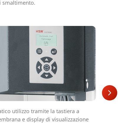
i smaltimento.
atico utilizzo tramite la tastiera a
Volantino d
mbrana e display di visualizzazione
Facile da m
contraria c