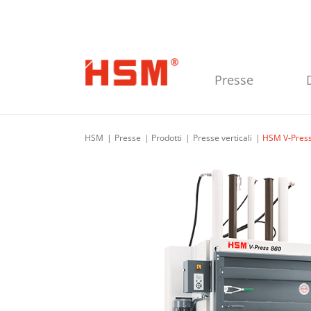
Skip to main navigation
Skip to main content
Skip to footer
Presse
HSM
Presse
Prodotti
Presse verticali
HSM V-Press