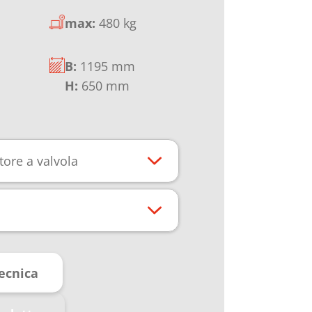
max:
480 kg
B:
1195 mm
H:
650 mm
ore a valvola
ecnica