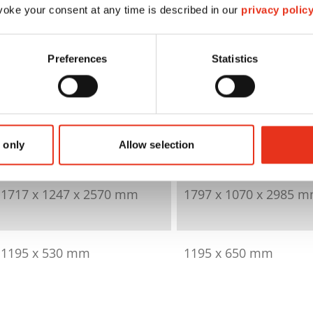
HSM V-Press 830
HSM V-Press 8
oke your consent at any time is described in our
privacy polic
plus
eco
Preferences
Statistics
6056214
6048114
300 kN
594 kN
 only
Allow selection
320 kg
480 kg
1717 x 1247 x 2570 mm
1797 x 1070 x 2985 
1195 x 530 mm
1195 x 650 mm