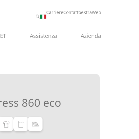
Carriere
Contatto
eXtraWeb
PET
Assistenza
Azienda
ess 860 eco