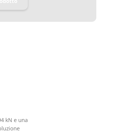
rodotto
94 kN e una
oluzione