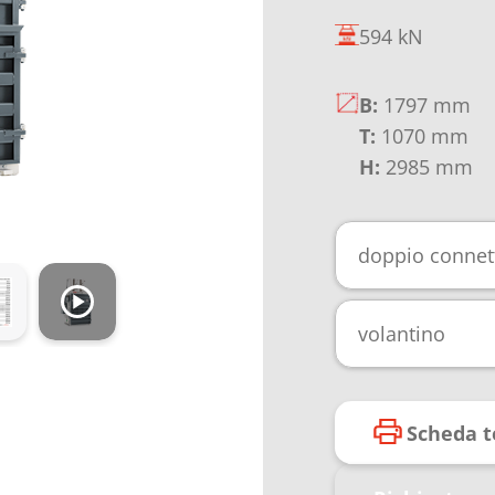
594 kN
B:
1797 mm
T:
1070 mm
H:
2985 mm
doppio connett
volantino
Scheda t