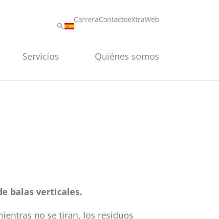
Carrera
Contacto
eXtraWeb
Servicios
Quiénes somos
e balas verticales.
ientras no se tiran, los residuos