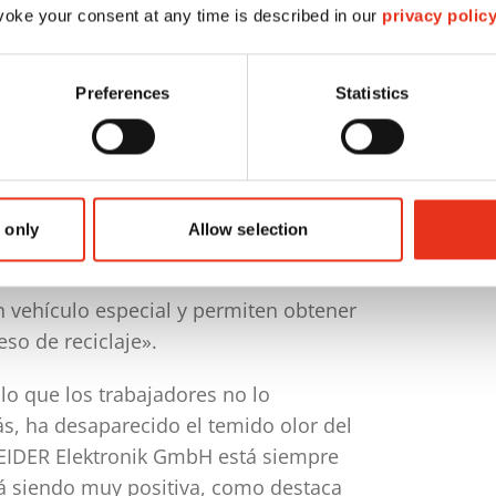
 capacidad gráfica permite manejar
oke your consent at any time is described in our
privacy polic
 la cantidad de procesos de llenado,
imizan la compactación del material.
Preferences
Statistics
 marcha de las nuevas prensas de
as. En SCHNEIDER GmbH están
e balas HSM, como nos cuenta Roland
mo las balas necesitan mucho menos
 only
Allow selection
onsiderablemente el volumen de
 los contenedores con tanta frecuencia:
n vehículo especial y permiten obtener
so de reciclaje».
 lo que los trabajadores no lo
s, ha desaparecido el temido olor del
EIDER Elektronik GmbH está siempre
tá siendo muy positiva, como destaca