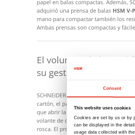
papel en balas compactas. Además, S
adquirió una prensa de balas
HSM V-P
mano para compactar también los resi
Ambas prensas son compactas y fácile
El volumen de los resi
su gestión sea más ec
Consent
SCHNEIDER Elektronik GmbH reduce co
cartón, el papel, las láminas y los env
This website uses cookies
que abrir la mitad superior de la puert
Cookies are set by us or by
volante de cierre permite abrir y cerra
can be displayed in the detai
rosca. El proceso de prensado comien
usage data collected with the