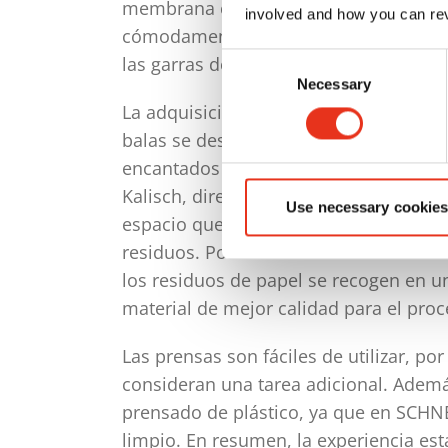
membrana con pantalla para texto con
involved and how you can rev
cómodamente las prensas. Para reducir
Consent
las garras de retención especiales opt
Necessary
Selection
La adquisición y la primera puesta en
balas se desarrollaron sin incidenci
encantados con las nuevas prensas d
Kalisch, director de producción: «Co
Use necessary cookies
espacio que antes, hemos reducido c
residuos. Por eso no hace falta vaciar
los residuos de papel se recogen en u
material de mejor calidad para el proce
Las prensas son fáciles de utilizar, por
consideran una tarea adicional. Ademá
prensado de plástico, ya que en SCHN
limpio. En resumen, la experiencia es