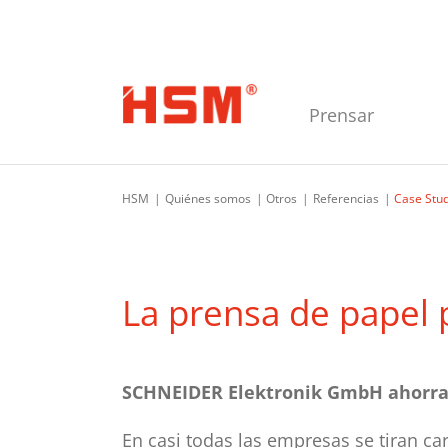
Saltar a la navegación principal
Saltar al contenido principal
Saltar al pie de página
Prensar
HSM
Quiénes somos
Otros
Referencias
Case Stu
La prensa de papel 
SCHNEIDER Elektronik GmbH ahorra e
En casi todas las empresas se tiran ca