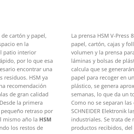
de cartón y papel,
La prensa HSM V-Press 81
spacio en la
papel, cartón, cajas y fo
 patio interior
volumen y la prensa para
ápido, por lo que esa
láminas y bolsas de plás
esario encontrar una
calcula que se generarán
os residuos. HSM ya
papel para recoger en un 
una recomendación
plástico, se genera apr
las de gran calidad
semanas, lo que da un to
 Desde la primera
Como no se separan las d
n pequeño retraso por
SCHNEIDER Elektronik la
el mismo año la
HSM
industriales. Se trata de
ndo los restos de
productos recibidos, de