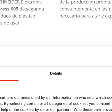
CHNEIDER Elektronik
de la producción propia.
ress 605
de segunda
constantemente en las p
duos de plástico.
necesario para atar y ex
s de usar.
duos se reduce para que
onómica
Details
nsiderablemente el volumen del
ases. Para llenar las prensas, solo hay
a hacia la derecha o hacia abajo. El
 partners commissioned by us. Information on who sets which co
r con rapidez gracias al sistema de
ls. By selecting certain or all categories of cookies, you consent
za automáticamente. El teclado de
 help of the cookies by us or our partners. Who these partners a