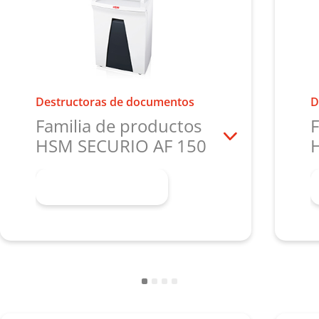
Destructoras de documentos
D
Familia de productos
F
HSM SECURIO AF 150
Más información