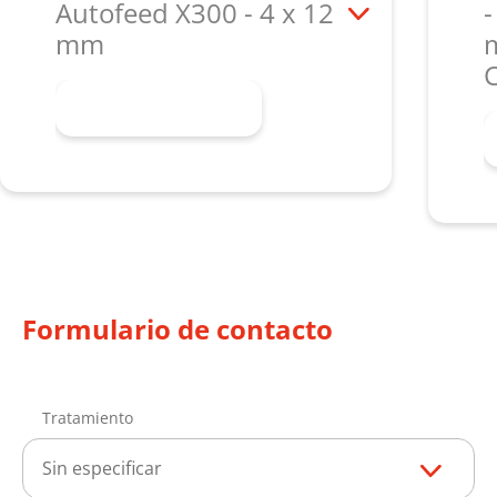
Autofeed X300 - 4 x 12
-
mm
Más información
Formulario de contacto
Tratamiento
Sin especificar