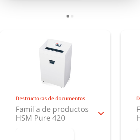
Destructoras de documentos
D
Familia de productos
F
HSM Pure 420
Más información