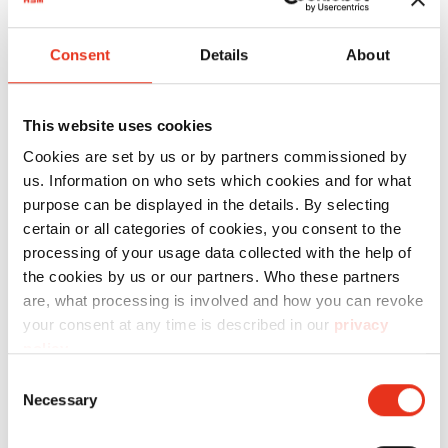
Consent
Details
About
This website uses cookies
Cookies are set by us or by partners commissioned by
us. Information on who sets which cookies and for what
purpose can be displayed in the details. By selecting
certain or all categories of cookies, you consent to the
processing of your usage data collected with the help of
the cookies by us or our partners. Who these partners
are, what processing is involved and how you can revoke
your consent at any time is described in our
privacy
policy
.
Consent
Destructora de documentos HSM
Necessary
Selection
Pure