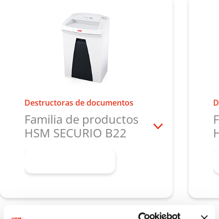
Destructoras de documentos
D
Familia de productos
F
HSM SECURIO B22
Más información