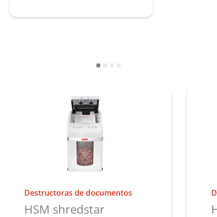
Descubrir HSM shredstar
Destructoras de documentos
D
HSM shredstar