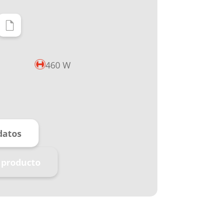
460 W
datos
 producto