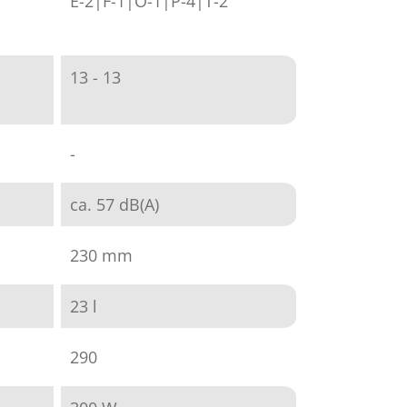
E-2|F-1|O-1|P-4|T-2
13 - 13
-
ca. 57 dB(A)
230 mm
23 l
290