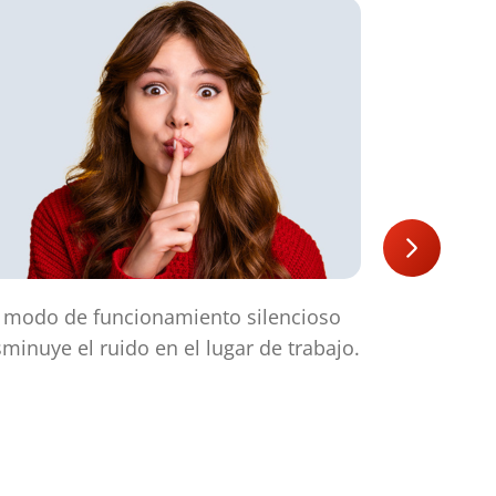
 modo de funcionamiento silencioso
"El indicad
sminuye el ruido en el lugar de trabajo.
funcionamie
sobrecarga
papelera ll