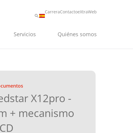
Carrera
Contacto
eXtraWeb
Servicios
Quiénes somos
documentos
dstar X12pro -
mm + mecanismo
 CD