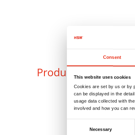
Consent
Productos
en compa
This website uses cookies
Cookies are set by us or by
can be displayed in the detai
usage data collected with the
involved and how you can rev
Consent
Necessary
Selection