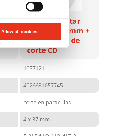
r
HSM shredstar
X13 - 4 x 37 mm +
Allow all cookies
e
mecanismo de
corte CD
1057121
4026631057745
corte en partículas
4 x 37 mm