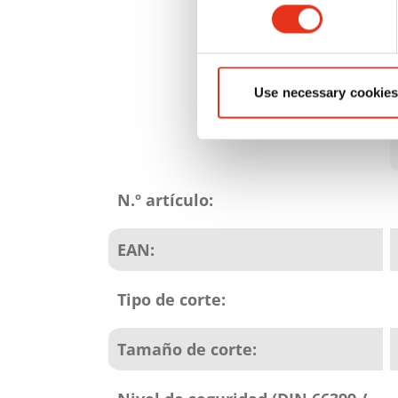
Use necessary cookies
Atributos
del
N.º artículo:
producto
EAN:
Tipo de corte:
Tamaño de corte: