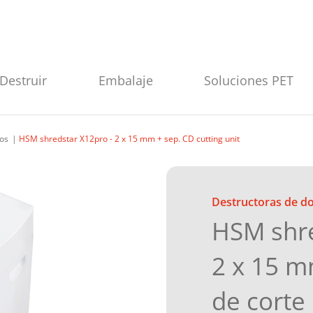
Destruir
Embalaje
Soluciones PET
os
HSM shredstar X12pro - 2 x 15 mm + sep. CD cutting unit
Destructoras de 
HSM shre
2 x 15 
de corte