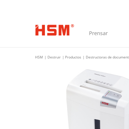
Skip to main navigation
Skip to main content
Skip to footer
Prensar
HSM
Destruir
Productos
Destructoras de document