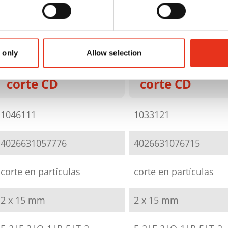
HSM shredstar
HSM shredsta
X6pro - 2 x 15
X12pro - 2 x 15
mm +
mm +
 only
Allow selection
mecanismo de
mecanismo d
corte CD
corte CD
1046111
1033121
4026631057776
4026631076715
corte en partículas
corte en partículas
2 x 15 mm
2 x 15 mm