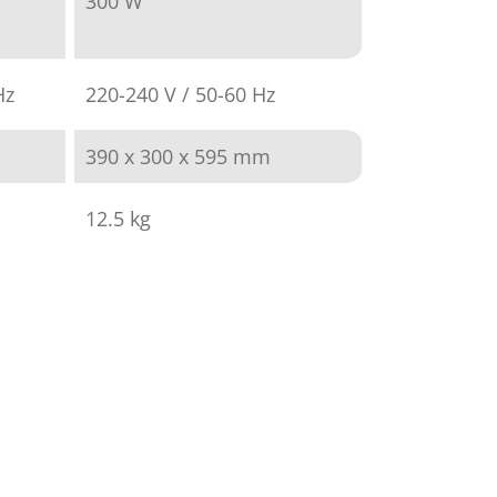
300 W
Hz
220-240 V / 50-60 Hz
390 x 300 x 595 mm
12.5 kg