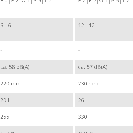
E-2|F-2|O-1|P-5|T-2
E-2|F-2|O-1|P-5|T-2
6 - 6
12 - 12
-
-
ca. 58 dB(A)
ca. 57 dB(A)
220 mm
230 mm
20 l
26 l
255
330