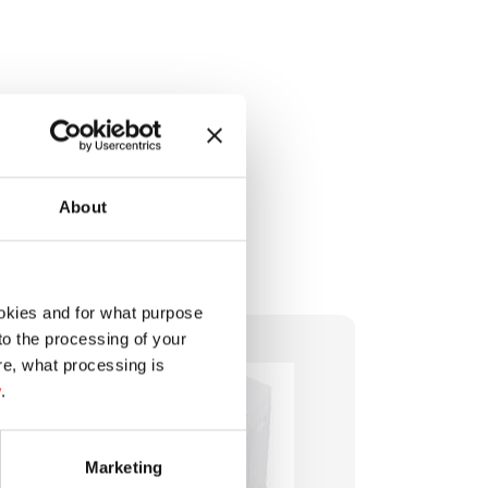
About
okies and for what purpose
 to the processing of your
re, what processing is
y
.
Marketing