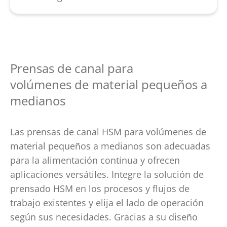
Conversaciones para llegar a un
Holanda e Italia
Calidad «Made by HSM»
acuerdo entre cliente, servicio externo y
Aprox. 35
técnicos de servicio externos
Asesoramiento comprometido y con
equipo de proyecto
y 10
técnicos de servicio interno en las
entusiasmo antes y después de la
Realización de soluciones especiales
siguientes filiales (Reino Unido, Francia,
compra por expertos experimentados
Prensas de canal para
Polonia, Espana y Estados Unidos)
Planificación del proyecto
Amplia red de servicio en Alemania,
volúmenes de material pequeños a
HSM está representada con
Europa y en todo el mundo
medianos
subsidiarias, socios y puntos de
servicio en mas de 100
paises
Las prensas de canal HSM para volúmenes de
material pequeños a medianos son adecuadas
para la alimentación continua y ofrecen
aplicaciones versátiles. Integre la solución de
prensado HSM en los procesos y flujos de
trabajo existentes y elija el lado de operación
según sus necesidades. Gracias a su diseño