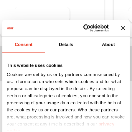
Más información
Consent
Details
About
Solicitar asesoramiento
This website uses cookies
Cookies are set by us or by partners commissioned by
us. Information on who sets which cookies and for what
purpose can be displayed in the details. By selecting
Prensas de canal para
certain or all categories of cookies, you consent to the
processing of your usage data collected with the help of
volúmenes de material medianos a
the cookies by us or our partners. Who these partners
grandes
are, what processing is involved and how you can revoke
your consent at any time is described in our
privacy
policy
.