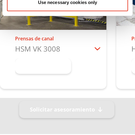
Use necessary cookies only
Prensas de canal
P
HSM VK 3008
Más información
Solicitar asesoramiento