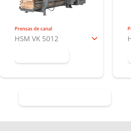
Prensas de canal
P
HSM VK 5012
Más información
Solicitar asesoramiento