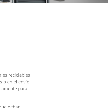
les reciclables
 o en el envío.
icamente para
 que deban