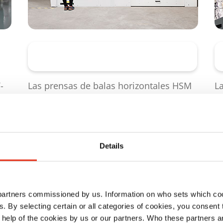
Prensas de balas horizontales
-
Las prensas de balas horizontales HSM
L
HL compactan grandes cantidades de
a
material, como cartón usado, que se
d
rma
introduce de forma automatizada desde
c
contenedores móviles o grandes
Details
contenedores de residuos, o a través de
una tolva.
 partners commissioned by us. Information on who sets which co
ls. By selecting certain or all categories of cookies, you consent
 help of the cookies by us or our partners. Who these partners a