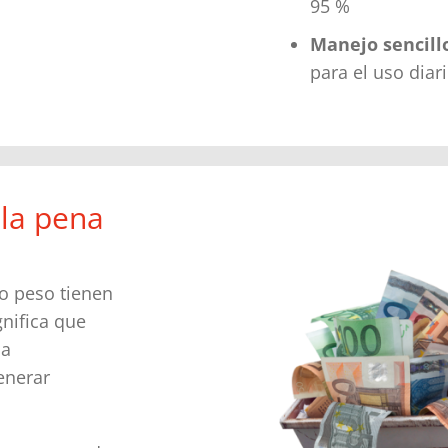
95 %
Manejo sencill
para el uso diar
 la pena
o peso tienen
gnifica que
la
enerar