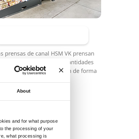
Prensas de balas de canal
as prensas de canal HSM VK prensan
utomáticamente grandes cantidades
e material que se alimentan de forma
ontinua.
About
okies and for what purpose
 to the processing of your
re, what processing is