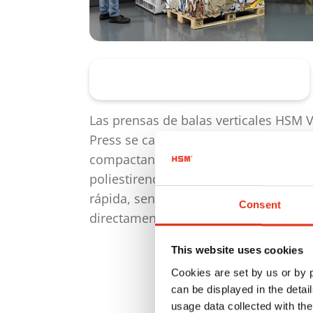
Prensas de balas verticales
Las prensas de balas verticales HSM V
Press se cargan manualmente y
compactan cartón usado, film,
poliestireno y otros materiales de fo
rápida, sencilla y económica
Consent
directamente en el lugar.
This website uses cookies
Cookies are set by us or by
can be displayed in the detai
usage data collected with the