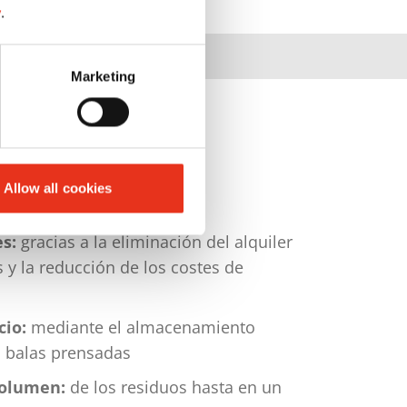
y
.
Marketing
Allow all cookies
e un vistazo:
es:
gracias a la eliminación del alquiler
 y la reducción de los costes de
cio:
mediante el almacenamiento
 balas prensadas
volumen:
de los residuos hasta en un