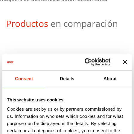
Productos
en comparación
N.º
Consent
Details
About
artículo:
EAN:
HSM
1824111
4026631030830
This website uses cookies
SECURIO
Cookies are set by us or by partners commissioned by
B32 - 1 x 5
us. Information on who sets which cookies and for what
mm
purpose can be displayed in the details. By selecting
certain or all categories of cookies, you consent to the