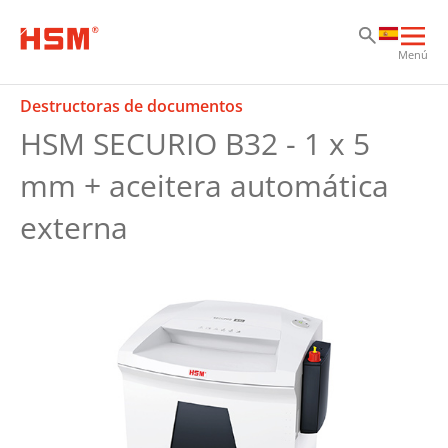
Sk
Sk
Sk
Abri
Menú
nav
prin
Destructoras de documentos
HSM SECURIO B32 - 1 x 5
mm + aceitera automática
externa