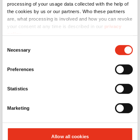
processing of your usage data collected with the help of
the cookies by us or our partners. Who these partners
are, what processing is involved and how you can revoke
your consent at any time is described in our
privacy
policy
.
Consent
HSM
1824111O
4026631032964
Necessary
Selection
SECURIO
B32 - 1 x 5
Preferences
mm +
aceitera
Statistics
automática
externa
Marketing
Allow all cookies