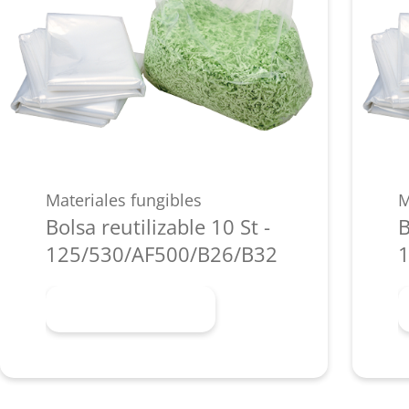
Materiales fungibles
M
Bolsa reutilizable 10 St -
B
125/530/AF500/B26/B32
1
Más información