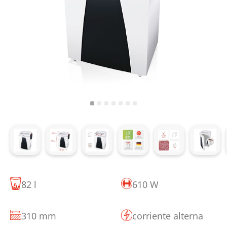
82 l
610 W
310 mm
corriente alterna