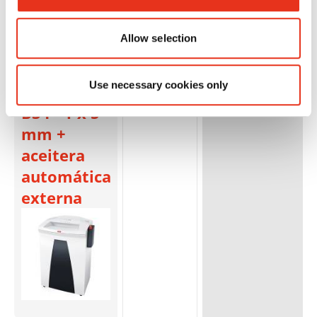
Allow selection
HSM
1844111O
4026631031622
Use necessary cookies only
SECURIO
B34 - 1 x 5
mm +
aceitera
automática
externa