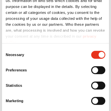
us. Information on who sets which cookies and for what
Öler
purpose can be displayed in the details. By selecting
certain or all categories of cookies, you consent to the
processing of your usage data collected with the help of
the cookies by us or our partners. Who these partners
are, what processing is involved and how you can revoke
your consent at any time is described in our
privacy
policy
.
Consent
HSM Pure
2372111X
4026631072113
Necessary
Selection
740 max -
1,9 x 15
Preferences
mm +
Externer
Statistics
autom.
Öler
Marketing