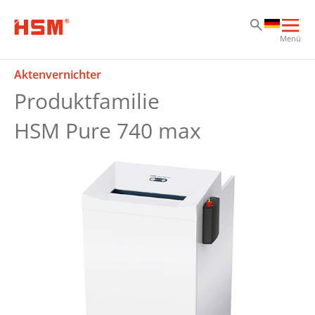
Zu
Zu
Zu
Hau
Menü
öff
Aktenvernichter
Produktfamilie
HSM Pure 740 max