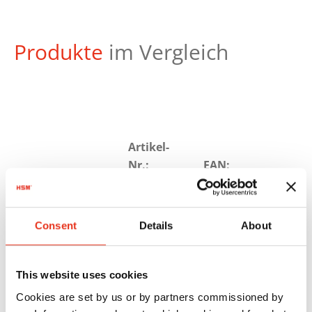
Produkte
im Vergleich
Artikel-
Nr.:
EAN:
HSM Pure
2373111X
4026631072120
740 max -
Consent
Details
About
4,5 x 30
mm +
This website uses cookies
Externer
Cookies are set by us or by partners commissioned by
autom.