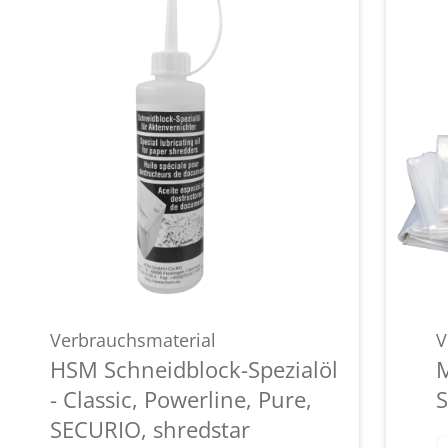
Verbrauchsmaterial
V
HSM Schneidblock-Spezialöl
M
- Classic, Powerline, Pure,
S
SECURIO, shredstar