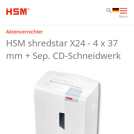
Zu
Zu
Zu
Hau
Menü
öff
Aktenvernichter
HSM shredstar X24 - 4 x 37
mm + Sep. CD-Schneidwerk