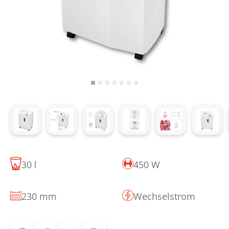
30 l
450 W
230 mm
Wechselstrom