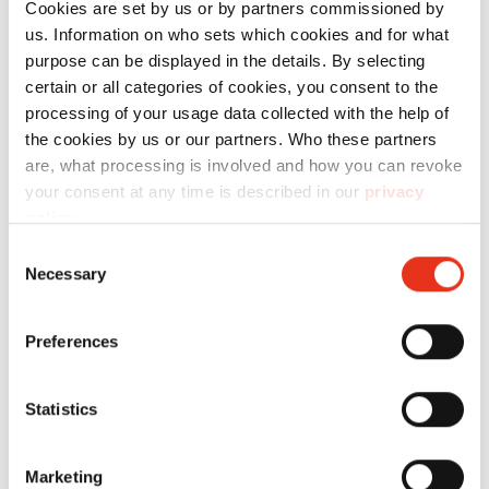
X15 - 4 x 37
Cookies are set by us or by partners commissioned by
us. Information on who sets which cookies and for what
mm + Sep.
purpose can be displayed in the details. By selecting
CD-
certain or all categories of cookies, you consent to the
Schneidwerk
processing of your usage data collected with the help of
the cookies by us or our partners. Who these partners
are, what processing is involved and how you can revoke
your consent at any time is described in our
privacy
policy
.
Consent
Necessary
Selection
HSM
1039111
4026631083065
P
Preferences
shredstar
X24 - 4 x 37
Statistics
mm + Sep.
CD-
Marketing