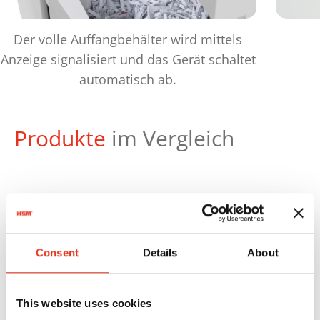
Der volle Auffangbehälter wird mittels
Anzeige signalisiert und das Gerät schaltet
automatisch ab.
Produkte
im Vergleich
Artikel-
Consent
Details
About
Nr.:
EAN:
S
HSM
1030121
4026631057752
P
This website uses cookies
shredstar