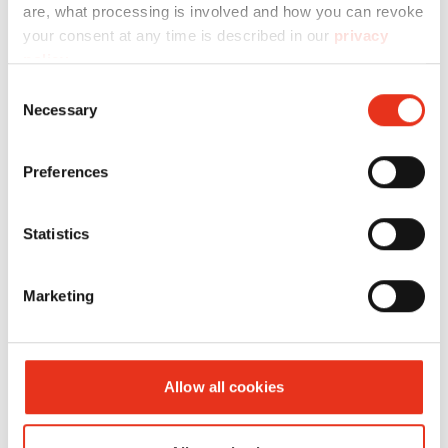
are, what processing is involved and how you can revoke
your consent at any time is described in our
privacy
Technische Daten
policy
.
Consent
Artikel-
Balle
Necessary
Selection
Nr.:
Presskraft:
max:
Preferences
HSM HL
6423904
480 kN
420 k
4809 ST
Statistics
Marketing
Allow all cookies