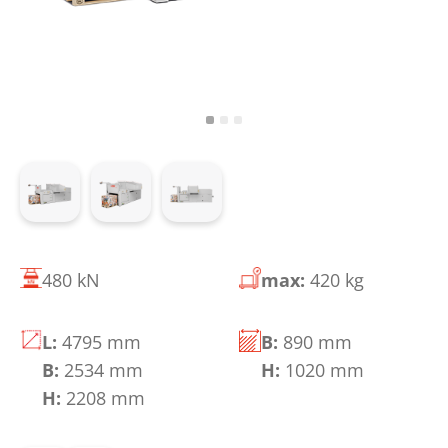
480 kN
max:
420 kg
L:
4795 mm
B:
890 mm
B:
2534 mm
H:
1020 mm
H:
2208 mm