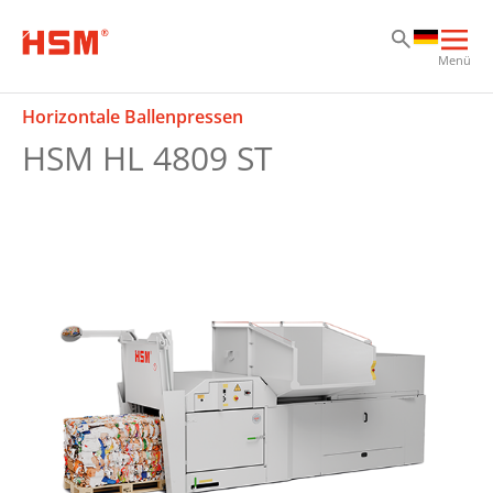
Zu
Zu
Zu
Hau
Menü
öff
Horizontale Ballenpressen
HSM HL 4809 ST