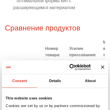
оптимальной формы кип с
расширяющимся материалом
Сравнение продуктов
Мак
Номер
Усилие
вес
товара:
прессования:
тюк
HSM VK
6445000
720 kN
62
7215
kg
Consent
Details
About
This website uses cookies
Cookies are set by us or by partners commissioned by