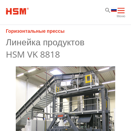
Sk
Sk
Sk
Отк
Меню
осн
нав
Горизонтальные прессы
Линейка продуктов
HSM VK 8818