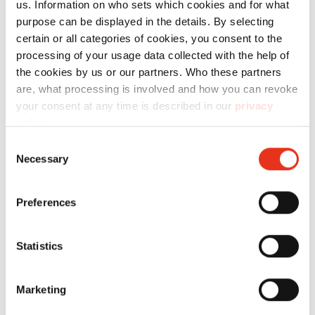
us. Information on who sets which cookies and for what
purpose can be displayed in the details. By selecting
HSM VK
6429002
880 kN
70
certain or all categories of cookies, you consent to the
processing of your usage data collected with the help of
8818
kg
the cookies by us or our partners. Who these partners
are, what processing is involved and how you can revoke
your consent at any time is described in our
privacy
policy
.
Consent
Necessary
Selection
HSM VK
Preferences
6436002
1200 kN
11
12018
kg
Statistics
Marketing