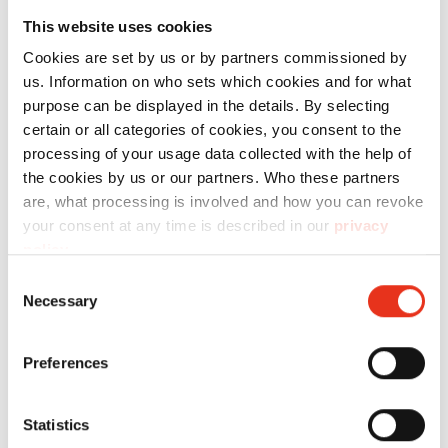
пленки в виде спрессованных тюков
This website uses cookies
значительно снижает риск пожара по
сравнению с хранением в необработанном
Cookies are set by us or by partners commissioned by
us. Information on who sets which cookies and for what
виде. Использование
вертикальных пресс
purpose can be displayed in the details. By selecting
-компакторов в логистике утилизации
certain or all categories of cookies, you consent to the
обеспечивает, таким образом, дополнительный
processing of your usage data collected with the help of
уровень безопасности.
the cookies by us or our partners. Who these partners
are, what processing is involved and how you can revoke
your consent at any time is described in our
privacy
policy
.
Consent
Necessary
Selection
Preferences
Statistics