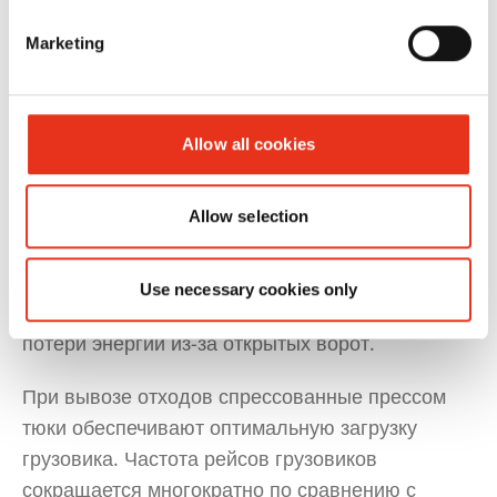
Marketing
4. Устойчивая логистика утилизации
Allow all cookies
И в плане устойчивого развития использование
Allow selection
вертикального пресс-компактора также выгодно
для промышленных предприятий: меньше
Use necessary cookies only
поездок на улицу означает также меньшие
потери энергии из-за открытых ворот.
При вывозе отходов спрессованные прессом
тюки обеспечивают оптимальную загрузку
грузовика. Частота рейсов грузовиков
сокращается многократно по сравнению с