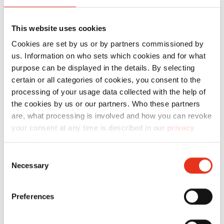
This website uses cookies
Cookies are set by us or by partners commissioned by
us. Information on who sets which cookies and for what
purpose can be displayed in the details. By selecting
HSM
1990114
4026631033190
certain or all categories of cookies, you consent to the
Powerline
processing of your usage data collected with the help of
FA 500.3 - 6
the cookies by us or our partners. Who these partners
are, what processing is involved and how you can revoke
x 40-53
your consent at any time is described in our
privacy
mm
policy
.
Consent
Necessary
Selection
Preferences