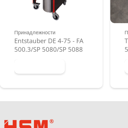
Принадлежности
П
Entstauber DE 4-75 - FA
T
500.3/SP 5080/SP 5088
5
Узнать больше