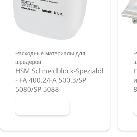
Расходные материалы для
Р
шредеров
ш
HSM Schneidblock-Spezialöl
П
- FA 400.2/FA 500.3/SP
и
5080/SP 5088
8
Узнать больше