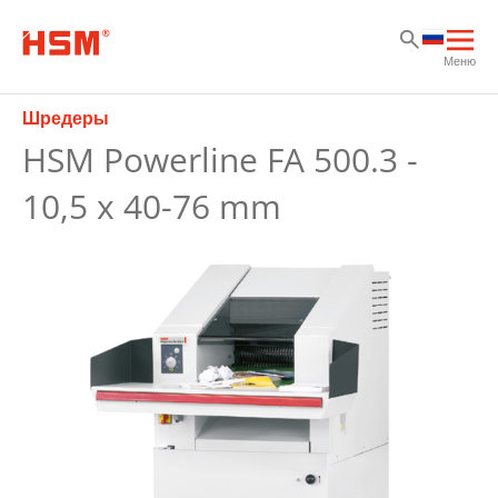
Sk
Sk
Sk
Отк
Меню
осн
нав
Шредеры
HSM Powerline FA 500.3 -
10,5 x 40-76 mm