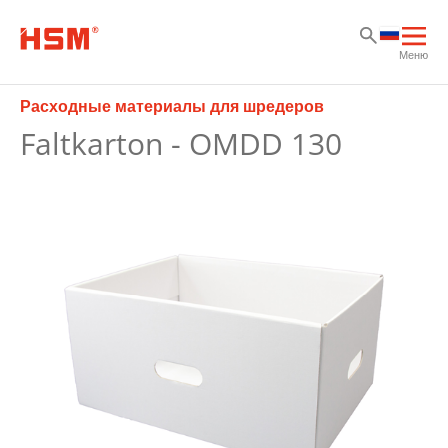
Sk
Sk
Sk
Отк
Меню
осн
нав
Расходные материалы для шредеров
Faltkarton - OMDD 130