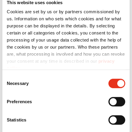
This website uses cookies
использовать следующие расходные
Cookies are set by us or by partners commissioned by
материалы.
us. Information on who sets which cookies and for what
purpose can be displayed in the details. By selecting
certain or all categories of cookies, you consent to the
Technical data
processing of your usage data collected with the help of
the cookies by us or our partners. Who these partners
are, what processing is involved and how you can revoke
your consent at any time is described in our
privacy
policy
.
Consent
Order
Necessary
Selection
number:
EAN:
Faltkarton
1767995200
4026631079440
Preferences
- OMDD
130
Statistics