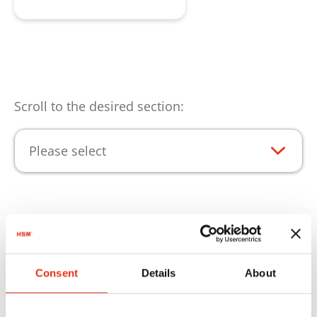
Scroll to the desired section:
Please select
Ключевые преимущества
продукта
Consent
Details
About
Для обеспечения стабильной работы Вашего
проду́кт HSM, мы предлагаем Вам