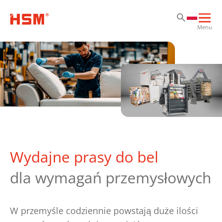
Pr
Pr
Pr
Otw
Menu
głó
naw
Wydajne prasy do bel
dla wymagań przemysłowych
W przemyśle codziennie powstają duże ilości