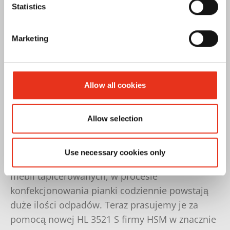
Statistics
Marketing
Allow all cookies
Większy zysk, niższe koszty – tak opłaca
Allow selection
się prasowanie
Use necessary cookies only
Podczas produkcji naszych wysokiej jakości
mebli tapicerowanych, w procesie
konfekcjonowania pianki codziennie powstają
duże ilości odpadów. Teraz prasujemy je za
pomocą nowej HL 3521 S firmy HSM w znacznie