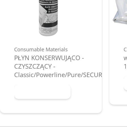
Consumable Materials
C
PŁYN KONSERWUJĄCO -
w
CZYSZCZĄCY -
1
Classic/Powerline/Pure/SECURIO/shred
Dowiedz się więcej