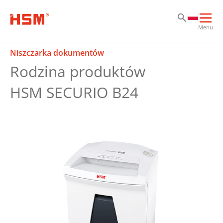
Sk
Sk
Sk
Otw
Menu
głó
naw
Niszczarka dokumentów
Rodzina produktów
HSM SECURIO B24