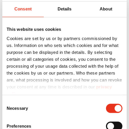
HSM
SECURIO
Consent
Details
About
B24 - 5,8
mm
This website uses cookies
Cookies are set by us or by partners commissioned by
us. Information on who sets which cookies and for what
purpose can be displayed in the details. By selecting
certain or all categories of cookies, you consent to the
processing of your usage data collected with the help of
the cookies by us or our partners. Who these partners
are, what processing is involved and how you can revoke
HSM
1780111
4026631025010
your consent at any time is described in our
privacy
SECURIO
policy
.
B24 - 3,9
Consent
Necessary
Selection
mm
Preferences