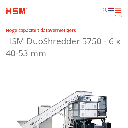
Sk
Sk
Sk
Hoo
Menu
ope
Hoge capaciteit datavernietigers
HSM DuoShredder 5750 - 6 x
40-53 mm