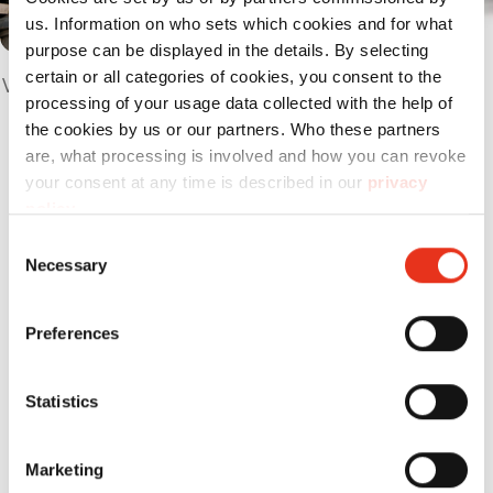
us. Information on who sets which cookies and for what
purpose can be displayed in the details. By selecting
certain or all categories of cookies, you consent to the
Versnippert betrouwbaar hele dossiers en
processing of your usage data collected with the help of
telefoonboeken.
the cookies by us or our partners. Who these partners
are, what processing is involved and how you can revoke
your consent at any time is described in our
privacy
policy
.
Producten
in vergelijking
Consent
Necessary
Selection
Preferences
Productnr.:
Vernietigingswijze
Statistics
HSM
1678000
snippers
DuoShredder
Marketing
5750 - 6 x