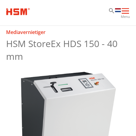
Sk
Sk
Sk
Hoo
Menu
ope
Mediavernietiger
HSM StoreEx HDS 150 - 40
mm