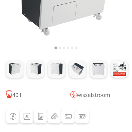
40 l
wisselstroom