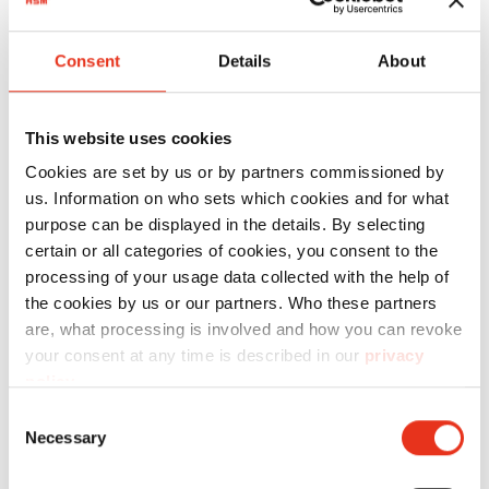
Consent
Details
About
This website uses cookies
Cookies are set by us or by partners commissioned by
HSM
us. Information on who sets which cookies and for what
1778124
4026631065696
purpose can be displayed in the details. By selecting
StoreEx
certain or all categories of cookies, you consent to the
HDS 230 -
processing of your usage data collected with the help of
20 x 40-50
the cookies by us or our partners. Who these partners
mm
are, what processing is involved and how you can revoke
your consent at any time is described in our
privacy
policy
.
Consent
Necessary
Selection