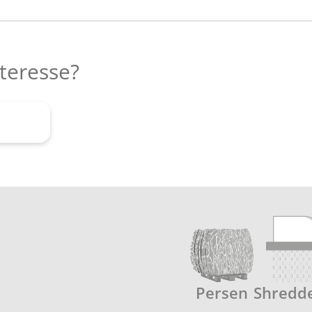
nteresse?
agen
Persen
Shredd