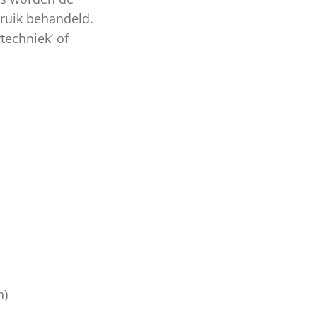
bruik behandeld.
techniek’ of
n)