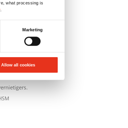
re, what processing is
y
.
Marketing
unctioneren van
Allow all cookies
 de klanten.
ernietigers.
 HSM