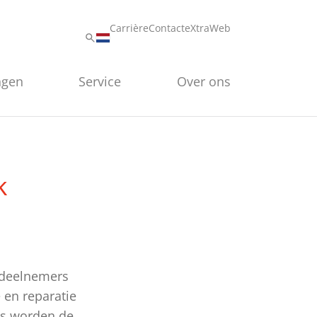
Carrière
Contact
eXtraWeb
ngen
Service
Over ons
k
e deelnemers
 en reparatie
us worden de