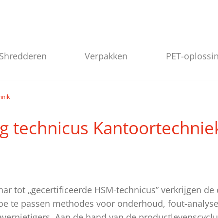
Shredderen
Verpakken
PET-oplossi
hnik
g technicus Kantoortechnie
nar tot „gecertificeerde HSM-technicus” verkrijgen d
toe te passen methodes voor onderhoud, fout-analyse
vernietigers. Aan de hand van de productlevenscycl