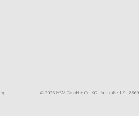
ing
© 2026 HSM GmbH + Co. KG · Austraße 1-9 · 88699