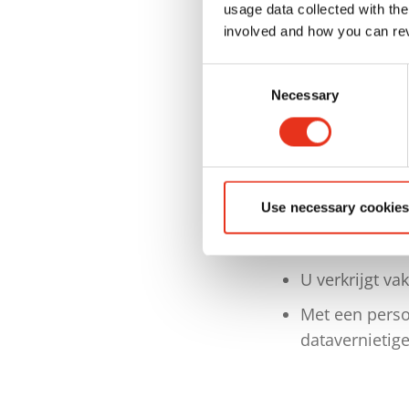
usage data collected with the
Vakdocent
involved and how you can rev
Aangeboden ta
Consent
Necessary
Selection
Uw voordeel
Het seminar g
de shredder
Use necessary cookies
U treedt na di
U verkrijgt va
Met een persoo
datavernietige