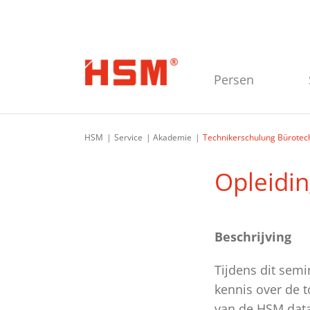
Ga naar de hoofdnavigatie
Ga naar de hoofdinhoud
Ga naar de voettekst
Persen
HSM
Service
Akademie
Technikerschulung Bürotec
Opleidin
Beschrijving
Tijdens dit semi
kennis over de 
van de HSM data