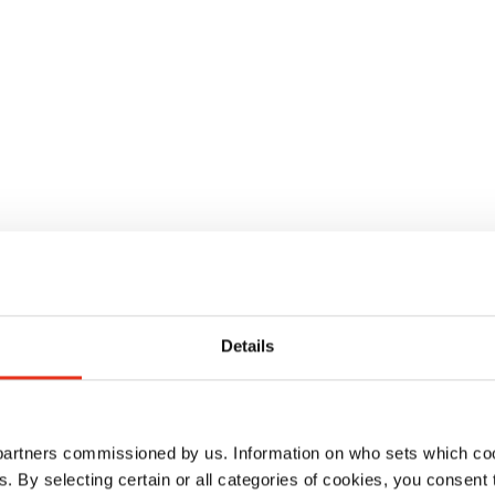
een eigen technische dienst)
Details
ce technicus (intern of extern)
 partners commissioned by us. Information on who sets which co
ls. By selecting certain or all categories of cookies, you consent