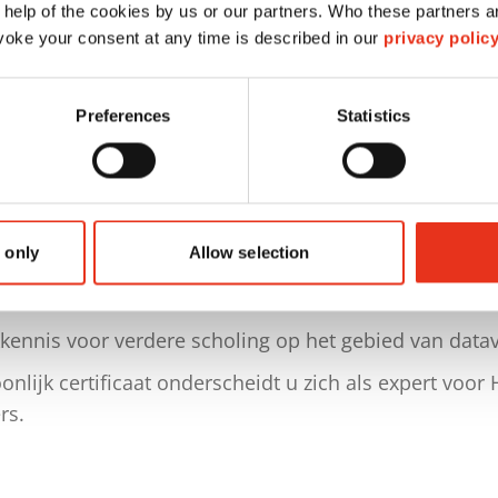
 help of the cookies by us or our partners. Who these partners a
oke your consent at any time is described in our
privacy polic
len: DE, EN, andere talen op aanvraag
Preferences
Statistics
eeft een gedetailleerde weergave in de manier van f
 only
Allow selection
t seminar op met uitgebreide vakkennis als expert bij
kkennis voor verdere scholing op het gebied van datav
nlijk certificaat onderscheidt u zich als expert voor
rs.