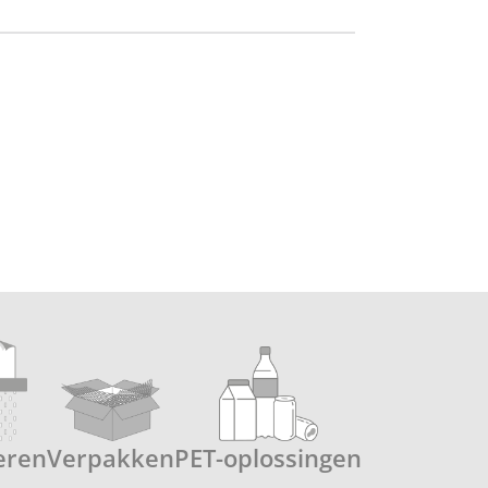
eren
Verpakken
PET-oplossingen