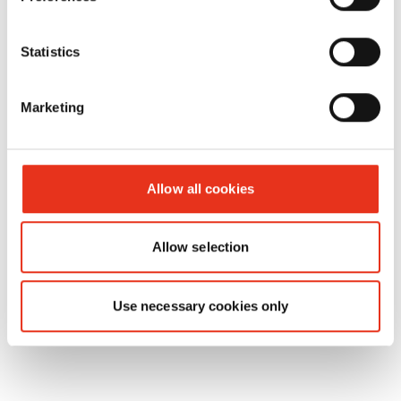
Productnr.:
EAN:
Statistics
Quick-Link-
6236993124
4026631076661
draad
Marketing
2,45x3800 -
HL 4010
Allow all cookies
Allow selection
Use necessary cookies only