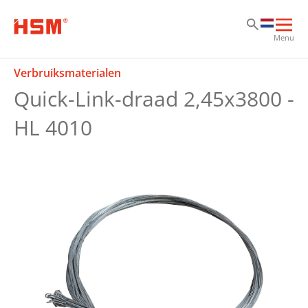
Sk
Sk
Sk
Hoo
Menu
ope
Verbruiksmaterialen
Quick-Link-draad 2,45x3800 -
HL 4010