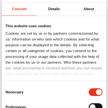
uiteinden. Hierdoor kunnen balen bijzonder
Consent
Details
About
snel en gebruiksvriendelijk worden afgebonden.
Dankzij de hoge treksterkte biedt hij een
betrouwbare omsnoering voor transport en
This website uses cookies
opslag. De Quick-link-draad heeft een diameter
Cookies are set by us or by partners commissioned by
van 2,45 mm en een lengte van 3.800 mm en is
us. Information on who sets which cookies and for what
purpose can be displayed in the details. By selecting
optimaal afgestemd op gebruik in de HSM HL
certain or all categories of cookies, you consent to the
4010 horizontale balenpers.
processing of your usage data collected with the help of
the cookies by us or our partners. Who these partners
are, what processing is involved and how you can revoke
Specificaties
your consent at any time is described in our
privacy
policy
.
Consent
Necessary
Selection
Preferences