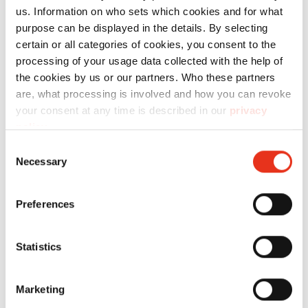
us. Information on who sets which cookies and for what
purpose can be displayed in the details. By selecting
certain or all categories of cookies, you consent to the
processing of your usage data collected with the help of
the cookies by us or our partners. Who these partners
are, what processing is involved and how you can revoke
HSM VK
your consent at any time is described in our
privacy
6649000
480 kN
45
policy
.
4812
Consent
Necessary
Selection
Preferences
Statistics
HSM VK
6400000
480 kN
45
Marketing
VK4812 V