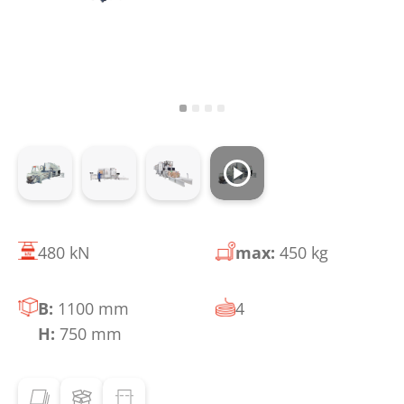
480 kN
max:
450 kg
B:
1100 mm
4
H:
750 mm