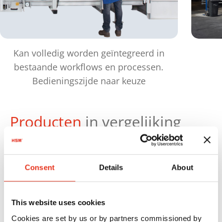
Kan volledig worden geïntegreerd in
bestaande workflows en processen.
Bedieningszijde naar keuze
Producten
in vergelijking
Ma
Productnr.:
Perskracht:
Ba
Consent
Details
About
HSM VK
6647002
420 kN
42
4212
This website uses cookies
Cookies are set by us or by partners commissioned by