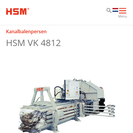
Sk
Sk
Sk
Hoo
Menu
ope
Kanalbalenpersen
HSM VK 4812