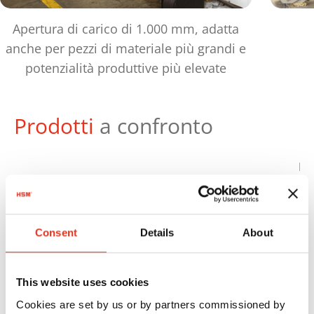
Apertura di carico di 1.000 mm, adatta
anche per pezzi di materiale più grandi e
potenzialità produttive più elevate
Prodotti
a confronto
Pe
ma
Numero
Forza di
de
Ordine:
compressione:
bal
Consent
Details
About
HSM VK
6618001
159 kN
20
1206
This website uses cookies
Cookies are set by us or by partners commissioned by