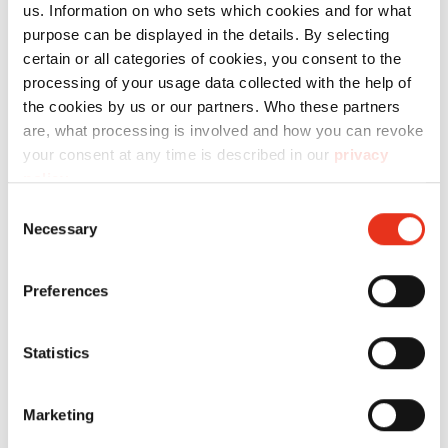
us. Information on who sets which cookies and for what
purpose can be displayed in the details. By selecting
certain or all categories of cookies, you consent to the
processing of your usage data collected with the help of
the cookies by us or our partners. Who these partners
are, what processing is involved and how you can revoke
HSM VK
6617001
159 kN
20
your consent at any time is described in our
privacy
1210
policy
.
Consent
Necessary
Selection
Preferences
Statistics
HSM VK
6651001
240 kN
25
2306
Marketing