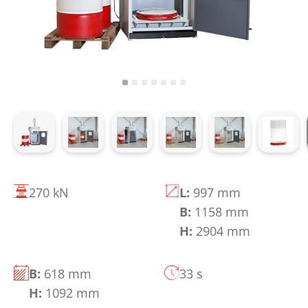
270 kN
L:
997 mm
B:
1158 mm
H:
2904 mm
B:
618 mm
33 s
H:
1092 mm