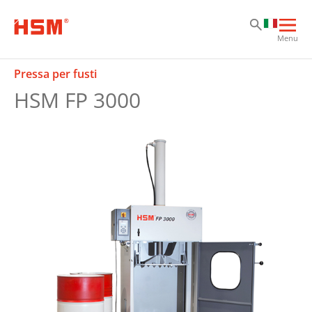
Sk
Sk
Sk
Apri
Menu
la
nav
Pressa per fusti
prin
HSM FP 3000