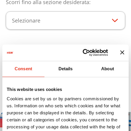
Scorri fino alla sezione desiderata:
Selezionare
Punti di forza del prodotto
Con una forza di compressione di 270 kN, il
Consent
Details
About
modello HSM FP 3000 è ideale per la
compressione di fusti in latta leggera o
This website uses cookies
compreso di tappo.
Cookies are set by us or by partners commissioned by
us. Information on who sets which cookies and for what
purpose can be displayed in the details. By selecting
certain or all categories of cookies, you consent to the
processing of your usage data collected with the help of