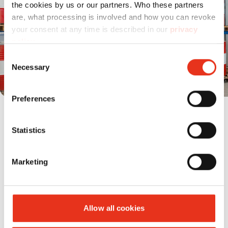
the cookies by us or our partners. Who these partners
are, what processing is involved and how you can revoke
your consent at any time is described in our
privacy
policy
.
Consent
Necessary
Selection
Preferences
Altezza e superficie di installazione
minime
Statistics
Marketing
Dettagli tecnici
Allow all cookies
Di