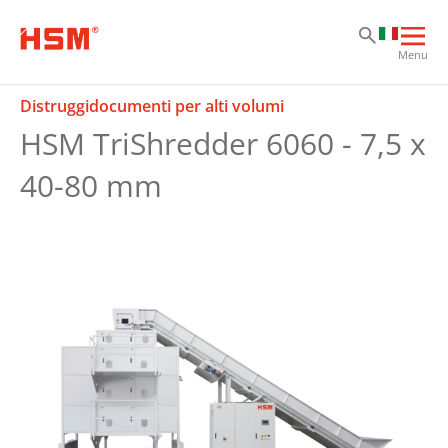
Sk
Sk
Sk
Apri
Menu
la
nav
Distruggidocumenti per alti volumi
prin
HSM TriShredder 6060 - 7,5 x
40-80 mm