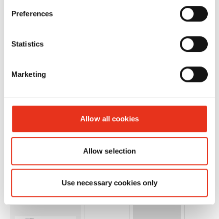
HSM
1678001
taglio in
-
Preferences
DuoShredder
particelle
5750 - 4,6 x
Statistics
34 mm
Marketing
Allow all cookies
HSM
1560000
taglio in
-
Allow selection
TriShredder
particelle
6060 - 7,5 x
Use necessary cookies only
40-80 mm