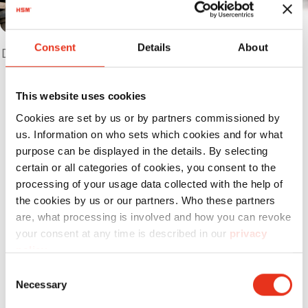
Consent
Details
About
Distrugge in modo affidabile interi faldoni
e elenchi elefonici.
This website uses cookies
Cookies are set by us or by partners commissioned by
us. Information on who sets which cookies and for what
Prodotti
a confronto
purpose can be displayed in the details. By selecting
certain or all categories of cookies, you consent to the
processing of your usage data collected with the help of
the cookies by us or our partners. Who these partners
are, what processing is involved and how you can revoke
your consent at any time is described in our
privacy
policy
.
Numero
Tipo di
Dimens
Consent
Ordine:
taglio:
di tagli
Necessary
Selection