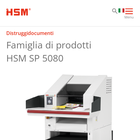
Sk
Sk
Sk
Apri
Menu
la
nav
Distruggidocumenti
prin
Famiglia di prodotti
HSM SP 5080