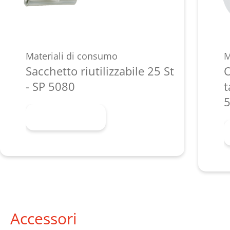
Materiali di consumo
M
Sacchetto riutilizzabile 25 St
O
- SP 5080
t
5
Scopri di più
Accessori