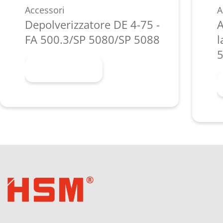
Accessori
A
Depolverizzatore DE 4-75 -
A
FA 500.3/SP 5080/SP 5088
l
5
Scopri di più