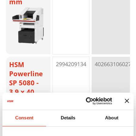
mm
HSM
2994209134
4026631060271
Powerline
SP 5080 -
3,9 x 40
mm
Consent
Details
About