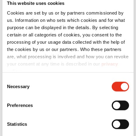
This website uses cookies
Cookies are set by us or by partners commissioned by
us. Information on who sets which cookies and for what
HSM
2993209134
4026631060288
purpose can be displayed in the details. By selecting
Powerline
certain or all categories of cookies, you consent to the
processing of your usage data collected with the help of
SP 5080 -
the cookies by us or our partners. Who these partners
1,9 x 15
are, what processing is involved and how you can revoke
mm
your consent at any time is described in our
privacy
policy
.
Consent
Necessary
Selection
Preferences
Statistics